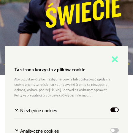
Ta strona korzysta z plików cookie
Aby pozostawić tylko niezbędne cookie lub dostosować zgody na
cookie analityczne lub marketingowe (które nie są niezbędne),
Plenerowe Pałacowe:
dokonaj wyboru poniżej i kliknij "Zezwól na wybrane" Sprawdź
Najgorszy człowiek na
Politykę prywatności
aby uzyskać więcej informacji.
świecie
Niezbędne cookies
Analityczne cookies