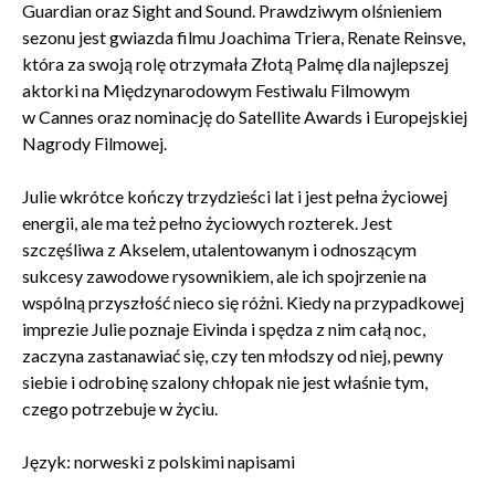
Guardian oraz Sight and Sound. Prawdziwym olśnieniem
sezonu jest gwiazda filmu Joachima Triera, Renate Reinsve,
która za swoją rolę otrzymała Złotą Palmę dla najlepszej
aktorki na Międzynarodowym Festiwalu Filmowym
w Cannes oraz nominację do Satellite Awards i Europejskiej
Nagrody Filmowej.
Julie wkrótce kończy trzydzieści lat i jest pełna życiowej
energii, ale ma też pełno życiowych rozterek. Jest
szczęśliwa z Akselem, utalentowanym i odnoszącym
sukcesy zawodowe rysownikiem, ale ich spojrzenie na
wspólną przyszłość nieco się różni. Kiedy na przypadkowej
imprezie Julie poznaje Eivinda i spędza z nim całą noc,
zaczyna zastanawiać się, czy ten młodszy od niej, pewny
siebie i odrobinę szalony chłopak nie jest właśnie tym,
czego potrzebuje w życiu.
Język: norweski z polskimi napisami