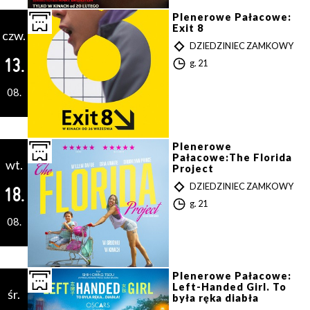
n
a
Plenerowe Pałacowe:
Exit 8
czw.
T
DZIEDZINIEC ZAMKOWY
Y
13.
G
g. 21
P
o
d
08.
z
i
n
a
Plenerowe
Pałacowe:The Florida
wt.
Project
T
DZIEDZINIEC ZAMKOWY
18.
Y
G
g. 21
P
o
08.
d
z
i
n
a
Plenerowe Pałacowe:
Left-Handed Girl. To
śr.
była ręka diabła