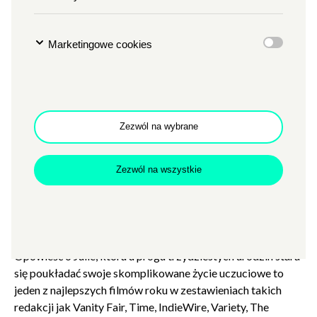
TYP
DZIEDZINIEC ZAMKOWY
Plenerowe Pałacowe 2026
Marketingowe cookies
Miejsce wydarzenia:
Dziedziniec Zamkowy (wejście od
Al. Niepodległości)
Uwaga! Na terenie Dziedzińca Zamkowego nie będzie
możliwości zakupu biletów. Zapraszamy do kasy CK
Zezwól na wybrane
Zamek (czerwona tuba w Holu Wielkim) lub zakup
biletów online.
Zezwól na wszystkie
Nominowana do Oscara w dwóch kategoriach (Najlepszy
Film Międzynarodowy, Najlepszy Scenariusz Oryginalny)
figlarna, zabawna i nieprzewidywalna historia miłosna.
Opowieść o Julie, która u progu trzydziestych urodzin stara
się poukładać swoje skomplikowane życie uczuciowe to
jeden z najlepszych filmów roku w zestawieniach takich
redakcji jak Vanity Fair, Time, IndieWire, Variety, The