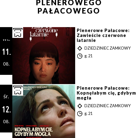
osobowych, które są zawarte w
Polityce prywatności
.
PLENEROWEGO
PAŁACOWEGO
WYŚLIJ
Plenerowe Pałacowe:
Zawieście czerwone
wt.
latarnie
T
DZIEDZINIEC ZAMKOWY
11.
Y
G
g. 21
P
o
08.
d
z
i
n
a
Plenerowe Pałacowe:
Kopnęłabym cię, gdybym
śr.
mogła
T
DZIEDZINIEC ZAMKOWY
12.
Y
G
g. 21
P
o
08.
d
z
i