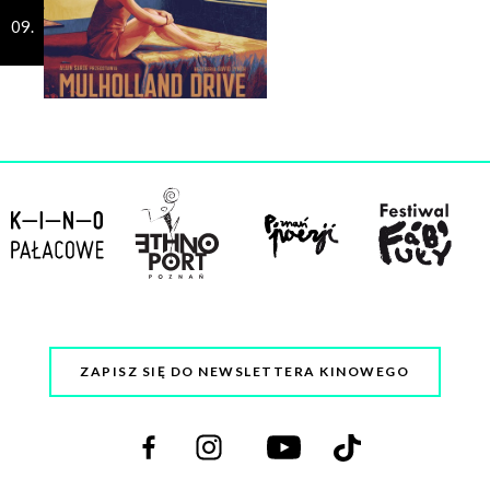
d
09.
z
i
n
a
ZAPISZ SIĘ DO NEWSLETTERA KINOWEGO
Odwiedź
Odwiedź
Odwiedź
Odwiedź
nas
nas
nas
nas
na
na
na
na