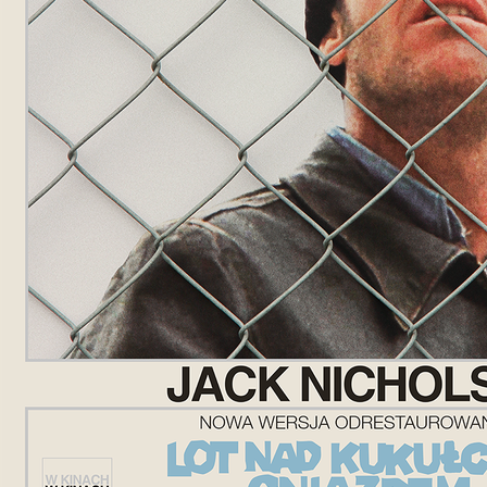
POTWIERDŹ ADRES EMAIL
Wyrażam zgodę na przetwarzanie danych osobowych
w celu skorzystania z usługi newsletter.
Administratorem danych osobowych jest Centrum
Kultury ZAMEK z siedzibą w Poznaniu. Zapoznałem/am
się z informacjami dotyczącymi przetwarzania danych
osobowych, które są zawarte w
Polityce prywatności
.
WYŚLIJ