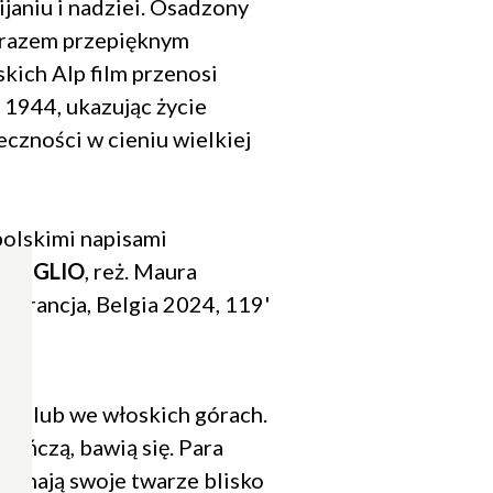
ijaniu i nadziei. Osadzony
arazem przepięknym
kich Alp film przenosi
1944, ukazując życie
eczności w cieniu wielkiej
polskimi napisami
RMIGLIO
, reż. Maura
, Francja, Belgia 2024, 119'
t. Ślub we włoskich górach.
 tańczą, bawią się. Para
rzymają swoje twarze blisko