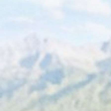
Wyrażam zgodę
Administrato
Zapoznałem/am
w
Polityce pr