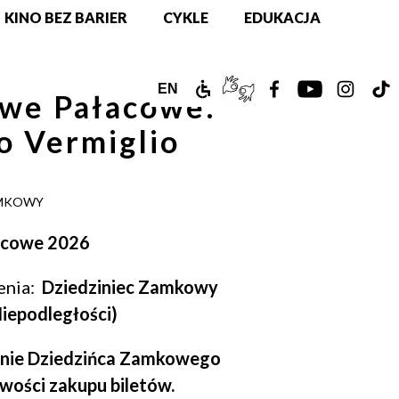
KINO BEZ BARIER
CYKLE
EDUKACJA
ZAMEK
TŁUMACZ
ZOBACZ
ZOBACZ
ZOBAC
Z
ENGLISH
EN
we Pałacowe:
DLA
PJM
NASZ
NASZ
NASZ
N
VERSION
o Vermiglio
NIEPEŁNOSPRAWNYCH
ONLINE
PROFIL
PROFIL
PROFIL
PR
NA
NA
NA
N
AMKOWY
FACEBOOKU!
YOUTUBE!
INSTAG
T
acowe 2026
enia:
Dziedziniec Zamkowy
Niepodległości)
enie Dziedzińca Zamkowego
iwości zakupu biletów.