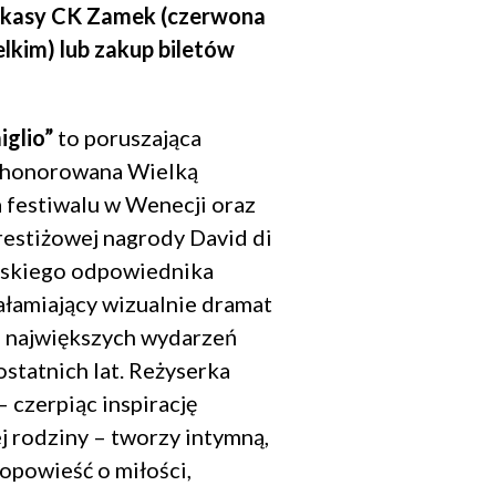
 kasy CK Zamek (czerwona
lkim) lub zakup biletów
glio”
to poruszająca
 uhonorowana Wielką
 festiwalu w Wenecji oraz
restiżowej nagrody David di
oskiego odpowiednika
ałamiający wizualnie dramat
 z największych wydarzeń
ostatnich lat. Reżyserka
 czerpiąc inspirację
ej rodziny – tworzy intymną,
 opowieść o miłości,