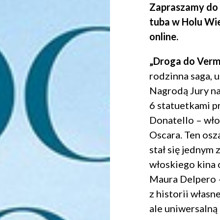
Zapraszamy do
tuba w Holu Wie
online.
„Droga do Vermi
rodzinna saga,
Nagrodą Jury na
6 statuetkami p
Donatello – wł
Oscara. Ten osz
stał się jednym
włoskiego kina 
Maura Delpero –
z historii własn
ale uniwersalną