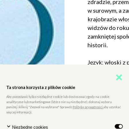
zdradzie, przem
w surowym, a z
krajobrazie włos
widzów do roku 
zamkniętej społ
historii.
Język: włoski z 
DROGA DO VE
Delpero, Włochy
Ta strona korzysta z plików cookie
--
Aby pozostawić tylko niezbędne cookie lub dostosować zgody na cookie
analityczne lub marketingowe (które nie są niezbędne), dokonaj wyboru
[Kolorowy plaka
poniżej i kliknij "Zezwól na wybrane" Sprawdź
Politykę prywatności
aby uzyskać
więcej informacji.
Goście świętują,
młoda tańczy, t
Niezbędne cookies