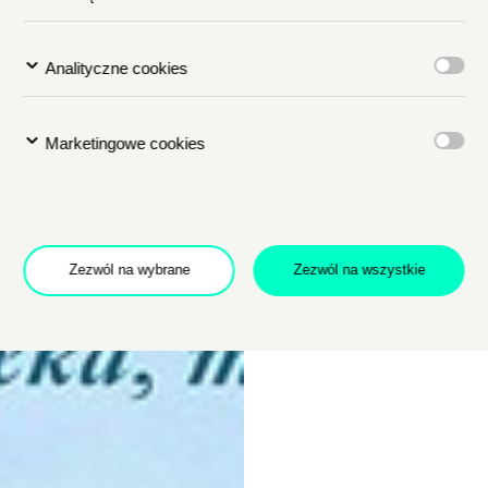
siebie. W tle gór
Analityczne cookies
Marketingowe cookies
Zezwól na wybrane
Zezwól na wszystkie