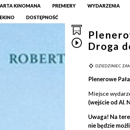
ARTA KINOMANA
PREMIERY
WYDARZENIA
EKINO
DOSTĘPNOŚĆ
Plenero
Droga d
TYP
DZIEDZINIEC Z
Plenerowe Pał
Miejsce wydarz
(wejście od Al. 
Uwaga! Na ter
nie będzie możl