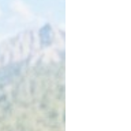
 na przetwarzanie danych osobowych w celu skorzystania z usługi news
rem danych osobowych jest Centrum Kultury ZAMEK z siedzibą w Pozna
 się z informacjami dotyczącymi przetwarzania danych osobowych, któr
ywatności
.
WYŚLIJ