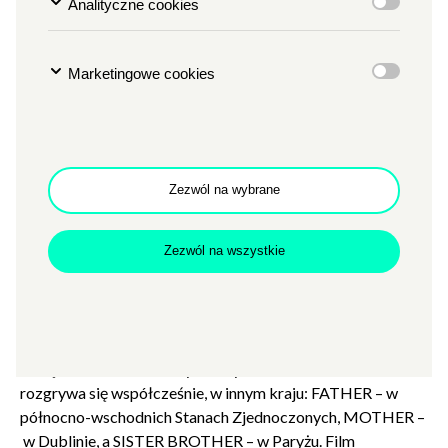
Analityczne cookies
Plenerowe Pałacowe 2026
Miejsce wydarzenia:
Dziedziniec Zamkowy (wejście od
Al. Niepodległości)
Marketingowe cookies
Uwaga! Na terenie Dziedzińca Zamkowego nie będzie
możliwości zakupu biletów. Zapraszamy do kasy CK
Zamek (czerwona tuba w Holu Wielkim) lub zakup
biletów online.
Zezwól na wybrane
„FATHER MOTHER SISTER BROTHER„
to zwycięzca
Zezwól na wszystkie
ostatniego festiwalu w Wenecji i najlepszy od lat film Jima
Jarmuscha, twórcy „Patersona” i „Broken Flowers". Pełen
błyskotliwych obserwacji precyzyjnie skomponowany
tryptyk filmowy o relacjach rodzinnych i o tym, co sprawia,
że się od siebie oddalamy. Każdy z trzech rozdziałów
rozgrywa się współcześnie, w innym kraju: FATHER – w
północno-wschodnich Stanach Zjednoczonych, MOTHER –
w Dublinie, a SISTER BROTHER – w Paryżu. Film