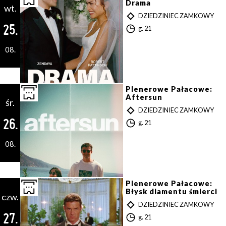
Drama
wt.
T
DZIEDZINIEC ZAMKOWY
Y
25.
G
g. 21
P
o
d
08.
z
i
n
a
Plenerowe Pałacowe:
Aftersun
śr.
T
DZIEDZINIEC ZAMKOWY
Y
26.
G
g. 21
P
o
d
08.
z
i
n
a
Plenerowe Pałacowe:
Błysk diamentu śmierci
czw.
T
DZIEDZINIEC ZAMKOWY
Y
27.
G
g. 21
P
o