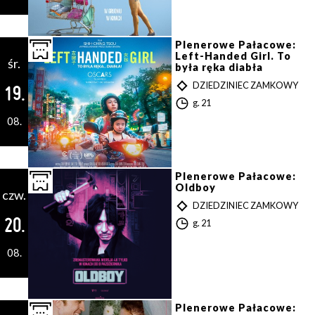
z
i
n
a
Plenerowe Pałacowe:
Left-Handed Girl. To
śr.
była ręka diabła
T
DZIEDZINIEC ZAMKOWY
19.
Y
G
g. 21
P
o
08.
d
z
i
n
a
Plenerowe Pałacowe:
Oldboy
czw.
T
DZIEDZINIEC ZAMKOWY
Y
20.
G
g. 21
P
o
d
08.
z
i
n
a
Plenerowe Pałacowe: