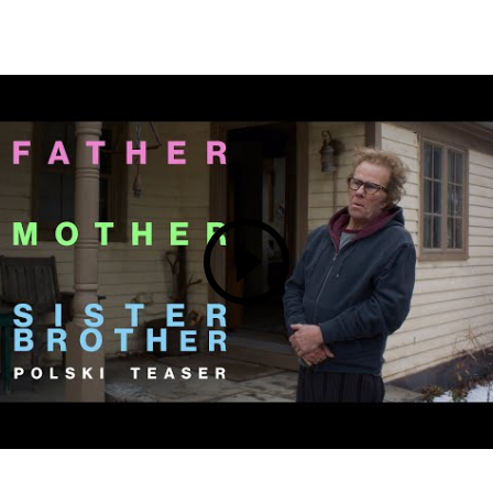
Zamkn
Dołącz do newslettera
popup
POTWIERDŹ ADRES EMAIL
Wyrażam zgodę na przetwarzanie danych osobowych
w celu skorzystania z usługi newsletter.
Administratorem danych osobowych jest Centrum