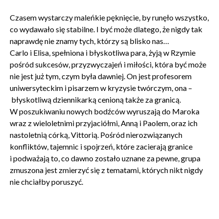
Czasem wystarczy maleńkie pęknięcie, by runęło wszystko,
WYŚLIJ
co wydawało się stabilne. I być może dlatego, że nigdy tak
naprawdę nie znamy tych, którzy są blisko nas…
Carlo i Elisa, spełniona i błyskotliwa para, żyją w Rzymie
pośród sukcesów, przyzwyczajeń i miłości, która być może
nie jest już tym, czym była dawniej. On jest profesorem
uniwersyteckim i pisarzem w kryzysie twórczym, ona –
błyskotliwą dziennikarką cenioną także za granicą.
W poszukiwaniu nowych bodźców wyruszają do Maroka
wraz z wieloletnimi przyjaciółmi, Anną i Paolem, oraz ich
nastoletnią córką, Vittorią. Pośród nierozwiązanych
konfliktów, tajemnic i spojrzeń, które zacierają granice
i podważają to, co dawno zostało uznane za pewne, grupa
zmuszona jest zmierzyć się z tematami, których nikt nigdy
nie chciałby poruszyć.