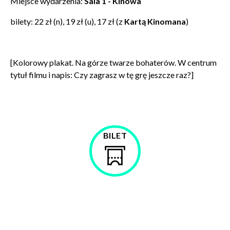
Miejsce wydarzenia:
Sala 1 - Kinowa
bilety: 22 zł (n), 19 zł (u), 17 zł (z
Kartą Kinomana
)
Zamkn
Dołącz do newslettera
[Kolorowy plakat. Na górze twarze bohaterów. W centrum
popup
tytuł filmu i napis: Czy zagrasz w tę grę jeszcze raz?]
POTWIERDŹ ADRES EMAIL
BILET
Kup
bilet
Wyrażam zgodę na przetwarzanie danych osobowych
w celu skorzystania z usługi newsletter.
Administratorem danych osobowych jest Centrum
Kultury ZAMEK z siedzibą w Poznaniu. Zapoznałem/am
się z informacjami dotyczącymi przetwarzania danych
osobowych, które są zawarte w
Polityce prywatności
.