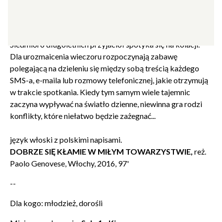
TYP
SALA 1 - KINOWA
Siedmioro długoletnich przyjaciół spotyka się na kolacji.
Dla urozmaicenia wieczoru rozpoczynają zabawę
polegającą na dzieleniu się między sobą treścią każdego
SMS-a, e-maila lub rozmowy telefonicznej, jakie otrzymują
w trakcie spotkania. Kiedy tym samym wiele tajemnic
zaczyna wypływać na światło dzienne, niewinna gra rodzi
konflikty, które niełatwo będzie zażegnać...
język włoski z polskimi napisami.
DOBRZE SIĘ KŁAMIE W MIŁYM TOWARZYSTWIE,
reż.
Paolo Genovese, Włochy, 2016, 97'
--
Dla kogo: młodzież, dorośli