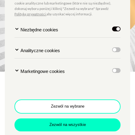
cookie analityczne lub marketingowe (które nie są niezbędne),
dokonaj wyboru poniżej i kliknij "Zezwól na wybrane" Sprawdź
Politykę prywatności
aby uzyskać więcej informacji.
Niezbędne cookies
Analityczne cookies
Marketingowe cookies
Cinema Italia Oggi: Dobrze
się kłamie w miłym
towarzystwie | Pokaz
Zezwól na wybrane
specjalny z okazji 10-lecia
premiery
Zezwól na wszystkie