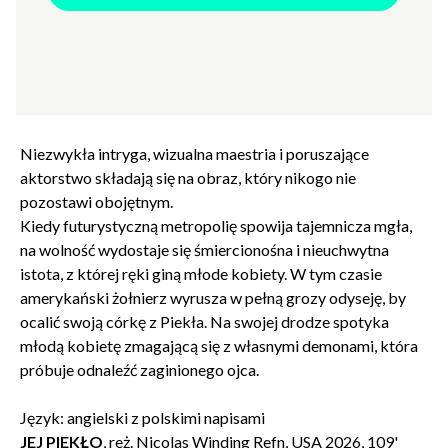
DEMON” po 10 latach powraca z nowym filmem.
Jedna
z największych niespodzianek tegorocznego Festiwalu
w Cannes.
Wizjonerski, futurystyczny horror osadzony
w świecie, w którym przepych, rozkosz i bogactwo nie
zagłuszą lęku przed nieuniknionym.
Niezwykła intryga, wizualna maestria i poruszające
aktorstwo składają się na obraz, który nikogo nie
pozostawi obojętnym.
Kiedy futurystyczną metropolię spowija tajemnicza mgła,
na wolność wydostaje się śmiercionośna i nieuchwytna
istota, z której ręki giną młode kobiety. W tym czasie
amerykański żołnierz wyrusza w pełną grozy odyseję, by
ocalić swoją córkę z Piekła. Na swojej drodze spotyka
młodą kobietę zmagającą się z własnymi demonami, która
próbuje odnaleźć zaginionego ojca.
Język: angielski z polskimi napisami
JEJ PIEKŁO
, reż. Nicolas Winding Refn, USA 2026, 109'