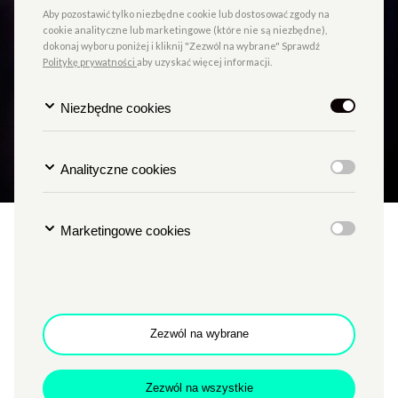
Aby pozostawić tylko niezbędne cookie lub dostosować zgody na
cookie analityczne lub marketingowe (które nie są niezbędne),
dokonaj wyboru poniżej i kliknij "Zezwól na wybrane" Sprawdź
Politykę prywatności
aby uzyskać więcej informacji.
Niezbędne cookies
Analityczne cookies
Marketingowe cookies
Jej piekło
Zezwól na wybrane
TYP
KINO PAŁACOWE
Nicolas Winding Refn, reżyser kultowego „DRIVE”
i znakomitych „TYLKO BÓG WYBACZA” I „NEON
Zezwól na wszystkie