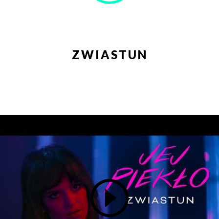
w celu skorzystania z usługi newsletter.
Administratorem danych osobowych jest Centrum
Kultury ZAMEK z siedzibą w Poznaniu. Zapoznałem/am
się z informacjami dotyczącymi przetwarzania danych
osobowych, które są zawarte w
Polityce prywatności
.
ZWIASTUN
WYŚLIJ