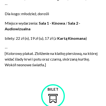
--
Dla kogo: młodzież, dorośli
Miejsce wydarzenia:
Sala 1 - Kinowa
/
Sala 2 -
Audiowizualna
bilety: 22 zł (n), 19 zł (u), 17 zł (z
Kartą Kinomana
)
--
[Kolorowy plakat. Zbliżenie na klatkę piersiową, na której
Zamkn
Dołącz do newslettera
popup
widać ślady krwi i potu oraz czarną, skórzaną kurtkę.
Wokół neonowe światła.]
POTWIERDŹ ADRES EMAIL
BILET
Kup
bilet
Wyrażam zgodę na przetwarzanie danych osobowych