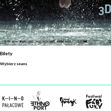
w celu skorzystania z usługi newsletter.
Administratorem danych osobowych jest Centrum
Kultury ZAMEK z siedzibą w Poznaniu. Zapoznałem/am
się z informacjami dotyczącymi przetwarzania danych
osobowych, które są zawarte w
Polityce prywatności
.
WYŚLIJ
Bilety
Wybierz seans