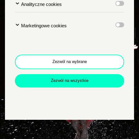
Analityczne cookies
Marketingowe cookies
Zezwól na wybrane
Zamkn
Dołącz do newslettera
popup
Zezwól na wszystkie
POTWIERDŹ ADRES EMAIL
Wyrażam zgodę na przetwarzanie danych osobowych