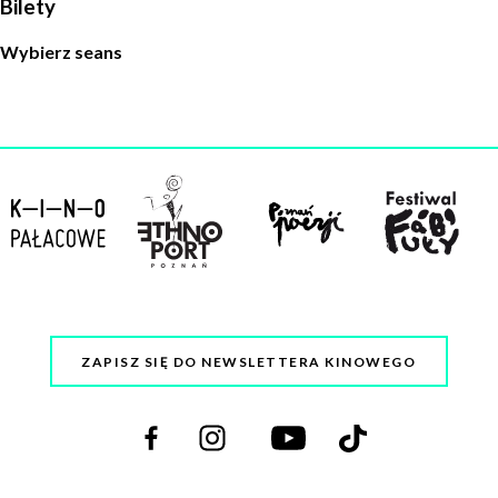
Bilety
Wybierz seans
ZAPISZ SIĘ DO NEWSLETTERA KINOWEGO
Odwiedź
Odwiedź
Odwiedź
Odwiedź
nas
nas
nas
nas
na
na
na
na
facebooku
instagramie
youtube
tiktoku