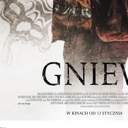
Wyrażam zgodę na przetwarzanie danych osobowych
w celu skorzystania z usługi newsletter.
Administratorem danych osobowych jest Centrum
Kultury ZAMEK z siedzibą w Poznaniu. Zapoznałem/am
się z informacjami dotyczącymi przetwarzania danych
osobowych, które są zawarte w
Polityce prywatności
.
WYŚLIJ