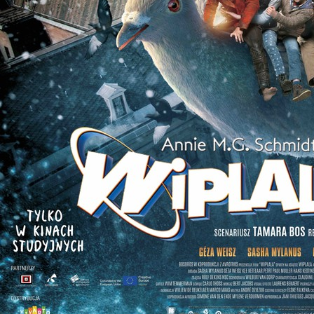
Wyrażam zgodę na przetwarzanie danych osobowych
w celu skorzystania z usługi newsletter.
Administratorem danych osobowych jest Centrum
Kultury ZAMEK z siedzibą w Poznaniu. Zapoznałem/am
się z informacjami dotyczącymi przetwarzania danych
osobowych, które są zawarte w
Polityce prywatności
.
WYŚLIJ