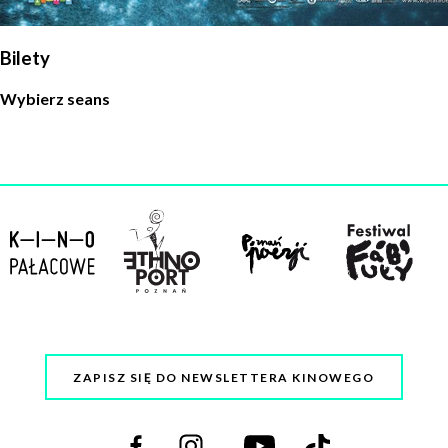
Bilety
Wybierz seans
ZAPISZ SIĘ DO NEWSLETTERA KINOWEGO
Odwiedź
Odwiedź
Odwiedź
Odwiedź