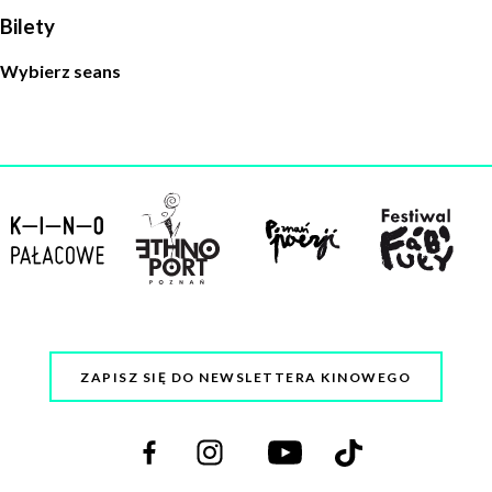
Bilety
Wybierz seans
ZAPISZ SIĘ DO NEWSLETTERA KINOWEGO
Odwiedź
Odwiedź
Odwiedź
Odwiedź
nas
nas
nas
nas
na
na
na
na