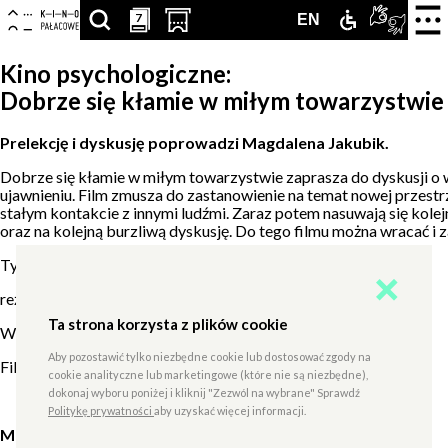
Centrum
-
Nawigacja
Otwór
7
7
SZUKAJ
PRZESCROLLUJ
OTWÓRZ
ZAMEK
TŁUMA
ENGLISH
EN
strona
zamkn
Kultury
główna
menu
ARTYKUŁÓW,
DO
STRONĘ
DLA
PJM
VERSION
Kino psychologiczne:
Zamek
Dobrze się kłamie w miłym towarzystwie
PODSTRON,
SEKCJI
Z
NIEPEŁNOS
ONLIN
WYDARZEŃ,
KALENDARZA
KUPNEM
Prelekcję i dyskusję poprowadzi Magdalena Jakubik
.
Dobrze się kłamie w miłym towarzystwie zaprasza do dyskusji o 
LUDZI,
WYDARZEŃ
BILETÓW
ujawnieniu. Film zmusza do zastanowienie na temat nowej przestr
stałym kontakcie z innymi ludźmi. Zaraz potem nasuwają się kolej
PARTNERÓW
W
oraz na kolejną burzliwą dyskusję. Do tego filmu można wracać 
NOWEJ
Tytuł oryginalny: Perfetti sconosciuti
reż.
Paolo Genovese, Włochy, 2016, 96'
KARCIE
Ta strona korzysta z plików cookie
Występują:
Marco Giallini
,
Kasia Smutniak,
Alba Rohrwacher
Aby pozostawić tylko niezbędne cookie lub dostosować zgody na
Film w języku włoskim z polskimi napisami.
cookie analityczne lub marketingowe (które nie są niezbędne),
dokonaj wyboru poniżej i kliknij "Zezwól na wybrane" Sprawdź
Politykę prywatności
aby uzyskać więcej informacji.
Magdalena Jakubik