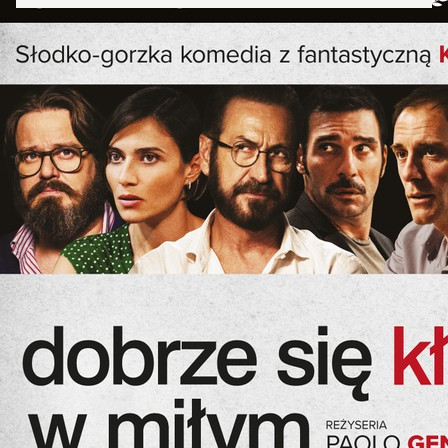
Zamkn
Dołącz do newslettera
popup
POTWIERDŹ ADRES EMAIL
Wyrażam zgodę na przetwarzanie danych osobowych
w celu skorzystania z usługi newsletter.
Administratorem danych osobowych jest Centrum
Kultury ZAMEK z siedzibą w Poznaniu. Zapoznałem/am
się z informacjami dotyczącymi przetwarzania danych