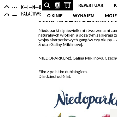
Centrum
-
Nawigacja
8
8
SZUKAJ
PRZESCROLLUJ
OTWÓRZ
REPERTUAR
K
strona
Kultury
główna
ARTYKUŁÓW,
O KINIE
DO
STRONĘ
WYNAJEM
MOJE
Seans na Dzień Dziecka: Ni
Zamek
PODSTRON,
SEKCJI
Z
Niedoparki są niewielkimi stworzeniami zami
naturalnych włókien, a poza tym zabierają za
WYDARZEŃ,
KALENDARZA
KUPNEM
wojny skarpetkowych gangów czy okupy – w i
Šruta i Galiny Miklínovej.
LUDZI,
WYDARZEŃ
BILETÓW
PARTNERÓW
W
NIEDOPARKI, reż. Galina Miklínová, Czechy,
NOWEJ
Film z polskim dubbingiem.
Dla dzieci od 6 lat.
KARCIE