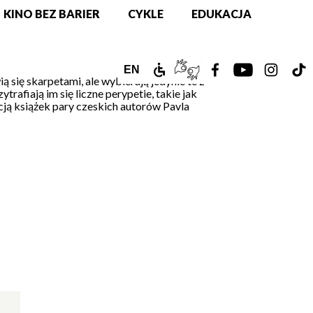
KINO BEZ BARIER
CYKLE
EDUKACJA
ZAMEK
TŁUMACZ
ZOBACZ
ZOBACZ
ZOBAC
Z
ENGLISH
EN
się skarpetami, ale wybierają jedynie te z
rafiają im się liczne perypetie, takie jak
DLA
PJM
NASZ
NASZ
NASZ
N
VERSION
cją książek pary czeskich autorów Pavla
NIEPEŁNOSPRAWNYCH
ONLINE
PROFIL
PROFIL
PROFIL
PR
NA
NA
NA
N
FACEBOOKU!
YOUTUBE!
INSTAG
T