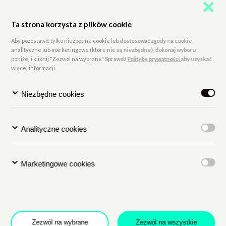
Ta strona korzysta z plików cookie
Aby pozostawić tylko niezbędne cookie lub dostosować zgody na cookie
analityczne lub marketingowe (które nie są niezbędne), dokonaj wyboru
poniżej i kliknij "Zezwól na wybrane" Sprawdź
Politykę prywatności
aby uzyskać
więcej informacji.
Niezbędne cookies
Dołącz do newslettera
Analityczne cookies
POTWIERDŹ ADRES EMAIL
Marketingowe cookies
 na przetwarzanie danych osobowych w celu skorzystania z usługi news
rem danych osobowych jest Centrum Kultury ZAMEK z siedzibą w Pozna
Zezwól na wybrane
Zezwól na wszystkie
 się z informacjami dotyczącymi przetwarzania danych osobowych, któr