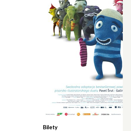
Wyrażam zgodę
Administrato
Bilety
Zapoznałem/am