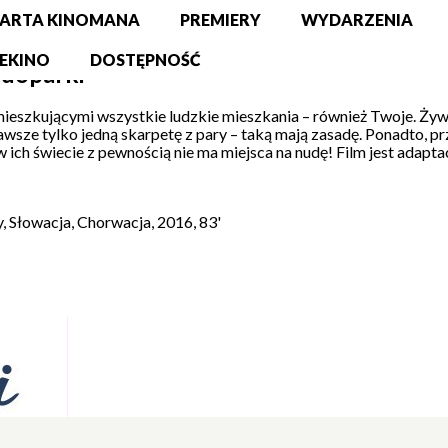
ARTA KINOMANA
PREMIERY
WYDARZENIA
EKINO
DOSTĘPNOŚĆ
edoparki
eszkującymi wszystkie ludzkie mieszkania – również Twoje. Żywią 
wsze tylko jedną skarpetę z pary – taką mają zasadę. Ponadto, przyt
ch świecie z pewnością nie ma miejsca na nudę! Film jest adapta
 Słowacja, Chorwacja, 2016, 83'