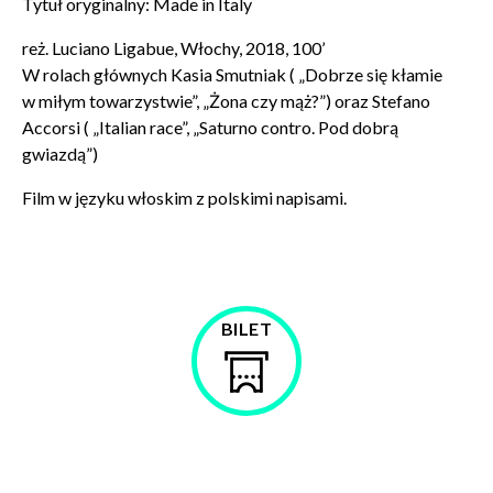
Tytuł oryginalny: Made in Italy
POTWIERDŹ ADRES EMAIL
reż. Luciano Ligabue, Włochy, 2018, 100’
W rolach głównych Kasia Smutniak ( „Dobrze się kłamie
w miłym towarzystwie”, „Żona czy mąż?”) oraz Stefano
Accorsi ( „Italian race”, „Saturno contro. Pod dobrą
gwiazdą”)
Wyrażam zgodę na przetwarzanie danych osobowych
w celu skorzystania z usługi newsletter.
Film w języku włoskim z polskimi napisami.
Administratorem danych osobowych jest Centrum
Kultury ZAMEK z siedzibą w Poznaniu. Zapoznałem/am
się z informacjami dotyczącymi przetwarzania danych
osobowych, które są zawarte w
Polityce prywatności
.
BILET
WYŚLIJ
Kup
bilet