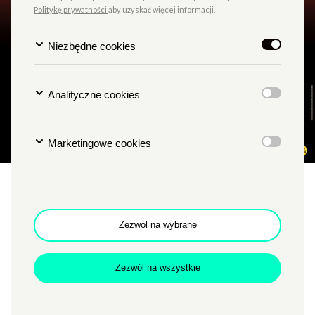
Politykę prywatności
aby uzyskać więcej informacji.
Niezbędne cookies
Analityczne cookies
Marketingowe cookies
Włoskie wakacje na ekranie:
Made in Italy
Zezwól na wybrane
Zezwól na wszystkie
TYP
KINO PAŁACOWE
MIEJSCE
SALA KINOWA