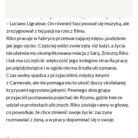
Made in Italy to historia o miłości i nienawiści widziana
oczami Riko, zwykłego faceta, który jest alter ego reżysera
– Luciano Ligrabue. On również fascynował się muzyką, ale
zrezygnował z tej pasji na rzecz filmu.
Riko pracuje w fabryce przetwarzającej mięso, podobnie
jak jego ojciec. Częściej widzi zwierzęta niż ludzi, a życia
nie ułatwia mu skomplikowana relacja z Sarą. Zresztą Riko
i tak ma szczęście: większość jego kolegów straciła pracę
po pięćdziesiątce i w ogóle nie ma źródła utrzymania.
Czas wolny spędza z przyjaciółmi, między innymi
z Carnevale, ale nie pomaga mu to ukoić duszy skołatanej
kryzysami egzystencjalnymi. Pewnego dnia grupa
przyjaciół postanawia pojechać do Rzymu, gdzie bierze
udział w protestach ulicznych. Riko zostaje ranny w głowę,
co powoduje, że chce zmienić swoje życie: zaczyna
rozmawiać z żoną, a w pracy dopominać się o swoje.
Zamkn
Dołącz do newslettera
popup