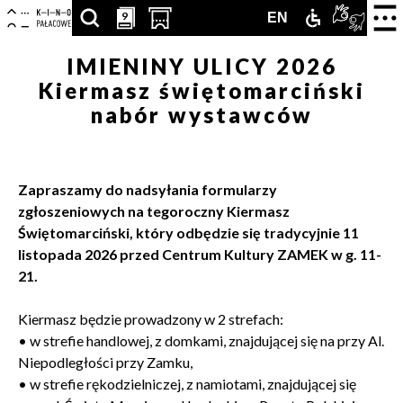
Centrum
-
Nawigacja
Otwór
9
9
SZUKAJ
PRZESCROLLUJ
OTWÓRZ
ZAMEK
TŁUMA
ENGLISH
EN
strona
zamkn
Kultury
główna
menu
ARTYKUŁÓW,
DO
STRONĘ
DLA
PJM
VERSION
IMIENINY ULICY 2026
Zamek
Kiermasz świętomarciński
PODSTRON,
SEKCJI
Z
NIEPEŁNOS
ONLIN
nabór wystawców
WYDARZEŃ,
KALENDARZA
KUPNEM
LUDZI,
WYDARZEŃ
BILETÓW
Zapraszamy do nadsyłania formularzy
PARTNERÓW
W
zgłoszeniowych na tegoroczny Kiermasz
Świętomarciński, który odbędzie się tradycyjnie 11
NOWEJ
listopada 2026 przed Centrum Kultury ZAMEK w g. 11-
KARCIE
21.
Kiermasz będzie prowadzony w 2 strefach:
•
w strefie handlowej, z domkami, znajdującej się na przy Al.
Niepodległości przy Zamku,
•
w strefie rękodzielniczej, z namiotami, znajdującej się