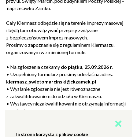
przy ul. Święty Marcin, pod budynkiem Poczty Polskiej –
naprzeciwko Zamku.
Cały Kiermasz odbędzie się na terenie imprezy masowej
i będą tam obowiązywać przepisy związane
z bezpieczeństwem imprez masowych.
Prosimy o zapoznanie się z regulaminem Kiermaszu,
organizowanym w zmienionej formule.
•
Na zgłoszenia czekamy
do piątku, 25.09.2026 r.
•
Uzupełniony formularz prosimy odesłać na adres:
kiermasz_swietomarcinski@ckzamek.pl
•
Wysłanie zgłoszenia nie jest równoznaczne
z zakwalifikowaniem do udziału w Kiermaszu.
•
Wystawcy niezakwalifikowani nie otrzymają informacji
zwrotnej.
Lista Wystawców zostanie wyłoniona
do piątku,
23.10.2026 r.
, a ostateczna lista Wystawców (po
Ta strona korzysta z plików cookie