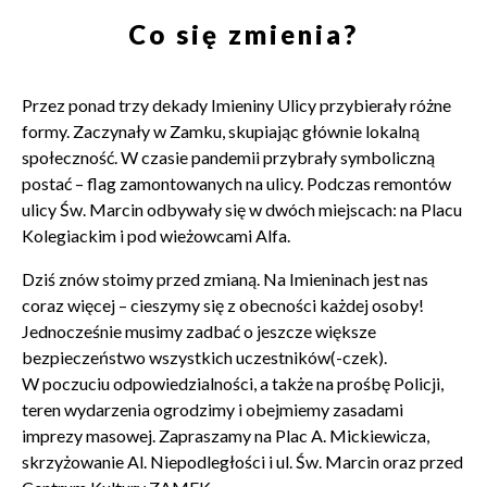
Co się zmienia?
Przez ponad trzy dekady Imieniny Ulicy przybierały różne
formy. Zaczynały w Zamku, skupiając głównie lokalną
społeczność. W czasie pandemii przybrały symboliczną
postać – flag zamontowanych na ulicy. Podczas remontów
ulicy Św. Marcin odbywały się w dwóch miejscach: na Placu
Kolegiackim i pod wieżowcami Alfa.
Dziś znów stoimy przed zmianą. Na Imieninach jest nas
Zamkn
Dołącz do newslettera
coraz więcej – cieszymy się z obecności każdej osoby!
popup
Jednocześnie musimy zadbać o jeszcze większe
bezpieczeństwo wszystkich uczestników(-czek).
POTWIERDŹ ADRES EMAIL
W poczuciu odpowiedzialności, a także na prośbę Policji,
teren wydarzenia ogrodzimy i obejmiemy zasadami
imprezy masowej. Zapraszamy na Plac A. Mickiewicza,
skrzyżowanie Al. Niepodległości i ul. Św. Marcin oraz przed