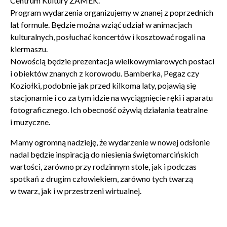
Centrum Kultury ZAMEK.
Program wydarzenia organizujemy w znanej z poprzednich
Wyrażam zgodę na przetwarzanie danych osobowych
lat formule. Będzie można wziąć udział w animacjach
w celu skorzystania z usługi newsletter.
Administratorem danych osobowych jest Centrum
kulturalnych, posłuchać koncertów i kosztować rogali na
Kultury ZAMEK z siedzibą w Poznaniu. Zapoznałem/am
kiermaszu.
się z informacjami dotyczącymi przetwarzania danych
Nowością będzie prezentacja wielkowymiarowych postaci
osobowych, które są zawarte w
Polityce prywatności
.
i obiektów znanych z korowodu. Bamberka, Pegaz czy
Koziołki, podobnie jak przed kilkoma laty, pojawią się
stacjonarnie i co za tym idzie na wyciągnięcie ręki i aparatu
WYŚLIJ
fotograficznego. Ich obecność ożywią działania teatralne
i muzyczne.
Mamy ogromną nadzieję, że wydarzenie w nowej odsłonie
nadal będzie inspiracją do niesienia świętomarcińskich
wartości, zarówno przy rodzinnym stole, jak i podczas
spotkań z drugim człowiekiem, zarówno tych twarzą
w twarz, jak i w przestrzeni wirtualnej.