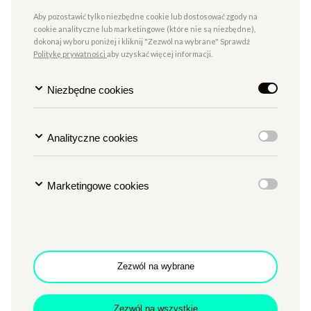
otrzymaniu wpłat) zostanie zaktualizowana
do środy,
Aby pozostawić tylko niezbędne cookie lub dostosować zgody na
4.11.2026 roku
.
cookie analityczne lub marketingowe (które nie są niezbędne),
dokonaj wyboru poniżej i kliknij "Zezwól na wybrane" Sprawdź
Politykę prywatności
aby uzyskać więcej informacji.
REGULAMIN DLA
WYSTAWCÓW
Niezbędne cookies
FORMULARZ
ZGŁOSZENIOWY
Analityczne cookies
WARUNKI BEZPIECZNEJ
Marketingowe cookies
SPRZEDAŻY
MAPKA
Zezwól na wybrane
Wszelkie informacje organizacyjne w tym m.in. ewentualne
zmiany powyższych terminów, dotyczące także m.in.
Zezwól na wszystkie