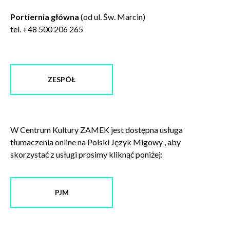
Portiernia główna
(od ul. Św. Marcin)
tel. +48 500 206 265
Zamkn
Dołącz do newslettera
popup
POTWIERDŹ ADRES EMAIL
ZESPÓŁ
W Centrum Kultury ZAMEK jest dostępna usługa
tłumaczenia online na Polski Język Migowy , aby
Wyrażam zgodę na przetwarzanie danych osobowych
skorzystać z usługi prosimy kliknąć poniżej:
w celu skorzystania z usługi newsletter.
Administratorem danych osobowych jest Centrum
Kultury ZAMEK z siedzibą w Poznaniu. Zapoznałem/am
się z informacjami dotyczącymi przetwarzania danych
PJM
osobowych, które są zawarte w
Polityce prywatności
.