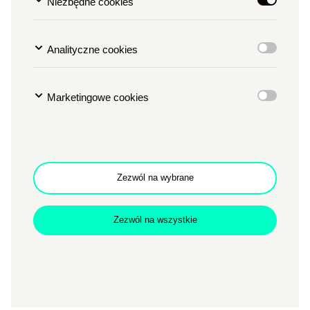
Niezbędne cookies
Kasa:
+48 61 64 65 260
Analityczne cookies
codziennie: g. 10-21
bilety online:
bilety24.pl
lub w sklepie
ckzamek.bilety24
Marketingowe cookies
KUP BILET
Zezwól na wybrane
Zachęcamy także do korzystania z biletomatu w Holu
Zezwól na wszystkie
Wielkim.
Sekretariat: tel.
+48 61 64 65 276
NIP: 778-10-19-907
REGON: 000278178