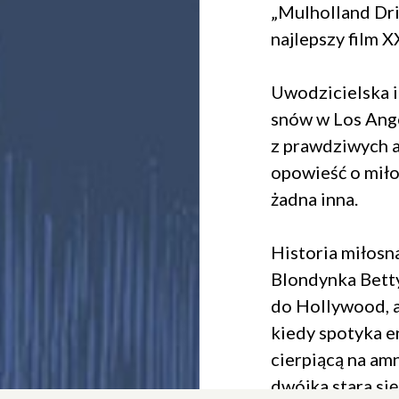
„Mulholland Dri
najlepszy film X
Uwodzicielska i 
snów w Los Ange
z prawdziwych a
opowieść o miłoś
żadna inna.
Historia miłosna
Blondynka Betty
do Hollywood, a
kiedy spotyka 
cierpiącą na am
dwójka stara si