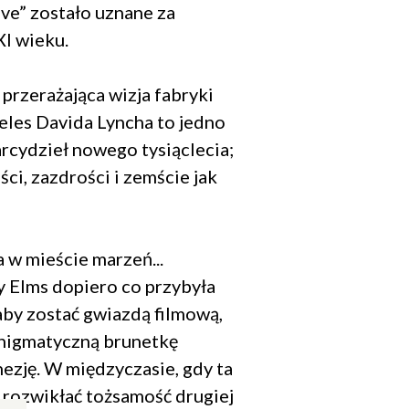
ve” zostało uznane za
XI wieku.
przerażająca wizja fabryki
les Davida Lyncha to jedno
rcydzieł nowego tysiąclecia;
ci, zazdrości i zemście jak
 w mieście marzeń...
 Elms dopiero co przybyła
by zostać gwiazdą filmową,
enigmatyczną brunetkę
nezję. W międzyczasie, gdy ta
ę rozwikłać tożsamość drugiej