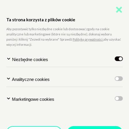
kobiety, filmo
w kłopoty w tra
Ta strona korzysta z plików cookie
najnowszego pr
Aby pozostawić tylko niezbędne cookie lub dostosować zgody na cookie
analityczne lub marketingowe (które nie są niezbędne), dokonaj wyboru
MULHOLLAND 
poniżej i kliknij "Zezwól na wybrane" Sprawdź
Politykę prywatności
aby uzyskać
więcej informacji.
Francja, USA 20
Niezbędne cookies
Język: angielski
--
Analityczne cookies
Format: taśma 3
Marketingowe cookies
Śląśkiej
Miejsce:
Sala 1