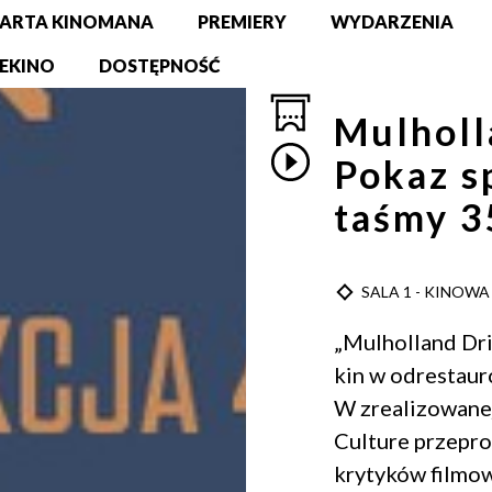
ARTA KINOMANA
PREMIERY
WYDARZENIA
EKINO
DOSTĘPNOŚĆ
Mulholl
Pokaz s
taśmy 
TYP
SALA 1 - KINOWA
„Mulholland Dri
kin w odrestaur
W zrealizowane
Culture przepr
krytyków filmow