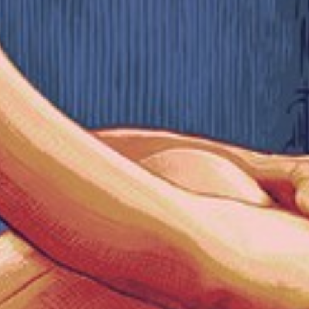
Administrato
Zapoznałem/am
w
Polityce pr