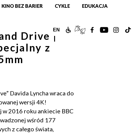
KINO BEZ BARIER
CYKLE
EDUKACJA
ZAMEK
TŁUMACZ
ZOBACZ
ZOBACZ
ZOBAC
Z
ENGLISH
EN
and Drive |
DLA
PJM
NASZ
NASZ
NASZ
N
VERSION
pecjalny z
NIEPEŁNOSPRAWNYCH
ONLINE
PROFIL
PROFIL
PROFIL
PR
35mm
NA
NA
NA
N
FACEBOOKU!
YOUTUBE!
INSTAG
T
ve” Davida Lyncha wraca do
owanej wersji 4K!
j w 2016 roku ankiecie BBC
owadzonej wśród 177
ych z całego świata,