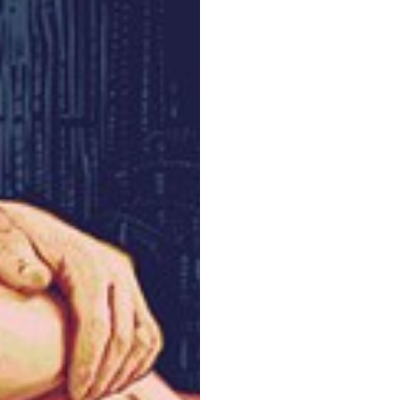
rem danych osobowych jest Centrum Kultury ZAMEK z siedzibą w Pozna
 się z informacjami dotyczącymi przetwarzania danych osobowych, któr
ywatności
.
WYŚLIJ