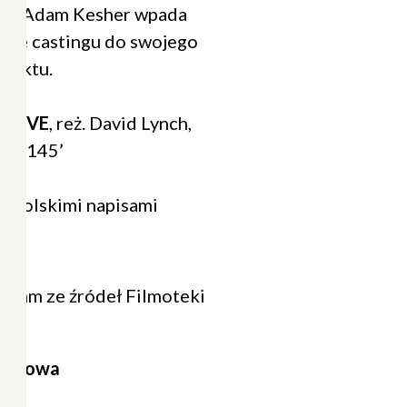
wiec Adam Kesher wpada
kcie castingu do swojego
ojektu.
DRIVE
, reż. David Lynch,
01, 145’
 z polskimi napisami
5 mm ze źródeł Filmoteki
-Kinowa