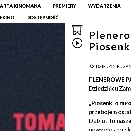
ARTA KINOMANA
PREMIERY
WYDARZENIA
EKINO
DOSTĘPNOŚĆ
Plenero
Piosenk
TYP
DZIEDZINIEC Z
PLENEROWE PA
Dziedzińcu Za
„Piosenki o miło
przebojem ostat
Debiut Tomasza
nowy głos polsk