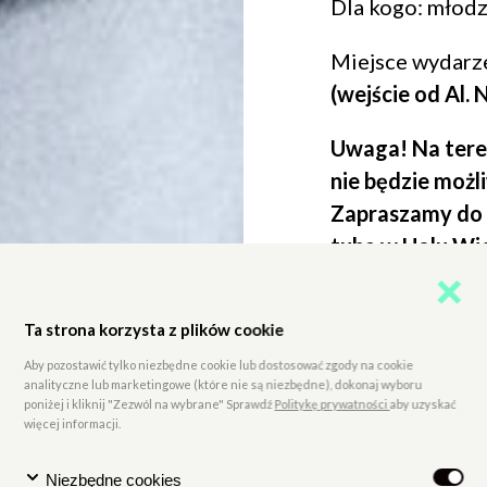
Dla kogo: młodz
Miejsce wydarz
(wejście od Al. 
Uwaga! Na ter
nie będzie możl
Zapraszamy do
tuba w Holu Wie
online.
Ta strona korzysta z plików cookie
bilety
: 18 zł (no
Kinomana), 16 z
Aby pozostawić tylko niezbędne cookie lub dostosować zgody na cookie
analityczne lub marketingowe (które nie są niezbędne), dokonaj wyboru
poniżej i kliknij "Zezwól na wybrane" Sprawdź
Politykę prywatności
aby uzyskać
--
więcej informacji.
[Czarno-biały p
Niezbędne cookies
się do siebie mę