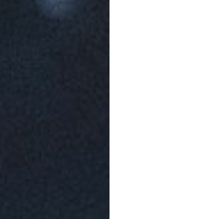
 na przetwarzanie danych osobowych w celu skorzystania z usługi news
rem danych osobowych jest Centrum Kultury ZAMEK z siedzibą w Pozna
 się z informacjami dotyczącymi przetwarzania danych osobowych, któr
ywatności
.
WYŚLIJ