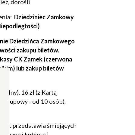
ież, dorośli
enia:
Dziedziniec Zamkowy
Niepodległości)
enie Dziedzińca Zamkowego
iwości zakupu biletów.
 kasy CK Zamek (czerwona
lkim) lub zakup biletów
rmalny), 16 zł (z Kartą
ł (grupowy - od 10 osób),
lakat przedstawia śmiejących
żczyznę i kobietę.]