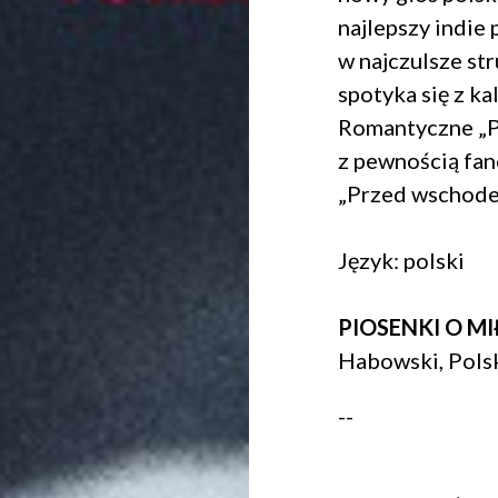
najlepszy indie
w najczulsze st
spotyka się z kal
Romantyczne „Pi
z pewnością fan
„Przed wschode
Język: polski
PIOSENKI O MI
Habowski, Polsk
--