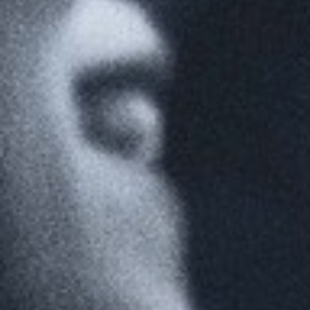
Wyrażam zgodę
Administrato
Zapoznałem/am
w
Polityce pr