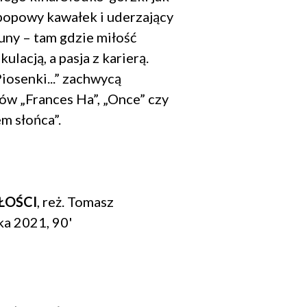
 popowy kawałek i uderzający
runy – tam gdzie miłość
kulacją, a pasja z karierą.
osenki...” zachwycą
ów „Frances Ha”, „Once” czy
m słońca”.
ŁOŚCI
, reż. Tomasz
a 2021, 90'