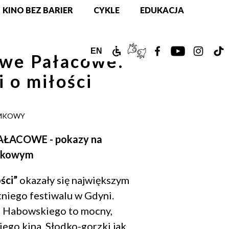
KINO BEZ BARIER
CYKLE
EDUKACJA
ZAMEK
TŁUMACZ
ZOBACZ
ZOBACZ
ZOBAC
Z
ENGLISH
EN
we Pałacowe:
DLA
PJM
NASZ
NASZ
NASZ
N
VERSION
i o miłości
NIEPEŁNOSPRAWNYCH
ONLINE
PROFIL
PROFIL
PROFIL
PR
NA
NA
NA
N
AMKOWY
FACEBOOKU!
YOUTUBE!
INSTAG
T
ŁACOWE - pokazy na
mkowym
ści”
okazały się największym
niego festiwalu w Gdyni.
 Habowskiego to mocny,
iego kina. Słodko-gorzki jak