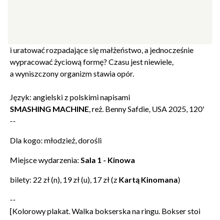
uzależnienie może zniszczyć jego karierę. Mark musi wziąć
się w garść, by rozpocząć mordercze treningi przed
zbliżającym się turniejem w Japonii, który może dać mu
wymarzone trofeum. Czy uda mu się zerwać z nałogiem
i uratować rozpadające się małżeństwo, a jednocześnie
wypracować życiową formę? Czasu jest niewiele,
a wyniszczony organizm stawia opór.
Język: angielski z polskimi napisami
SMASHING MACHINE
, reż.
Benny Safdie, USA 2025, 120'
--
Dla kogo: młodzież, dorośli
Miejsce wydarzenia:
Sala 1 - Kinowa
bilety: 22 zł (n), 19 zł (u), 17 zł (z
Kartą Kinomana
)
--
[Kolorowy plakat. Walka bokserska na ringu. Bokser stoi