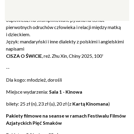
się podczas spacerów, posiadała również – najwcześniej
w historii – umiejętności językowe. Jego badania przynoszą
odpowiedzi na skomplikowane pytania na temat
pierwotnych odruchów człowieka i relacji między matką
i dzieckiem.
Język: mandaryński i inne dialekty z polskimi i angielskimi
napisami
CISZA O ŚWICIE
, reż. Zhu Xin, Chiny 2025, 100'
--
Dla kogo: młodzież, dorośli
Miejsce wydarzenia:
Sala 1 - Kinowa
bilety: 25 zł (n), 23 zł (u), 20 zł (z
Kartą Kinomana
)
Pakiety filmowe na seanse w ramach Festiwalu Filmów
Azjatyckich Pięć Smaków