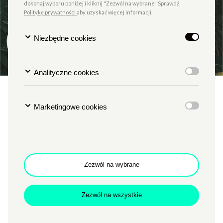
dokonaj wyboru poniżej i kliknij "Zezwól na wybrane" Sprawdź
Politykę prywatności
aby uzyskać więcej informacji.
Niezbędne cookies
Analityczne cookies
Festiwal Pięć Smaków: Cisza
Marketingowe cookies
o świcie
Zezwól na wybrane
TYP
SALA 1 - KINOWA
NOWE KINO AZJI
Zezwól na wszystkie
Ma Ke jest doktorantem na wydziale lingwistyki i pisze
swoją pracę doktorską o Lucy – żeńskim australopiteku.
Jego zdaniem Lucy oprócz dwóch nóg, którymi posługiwała