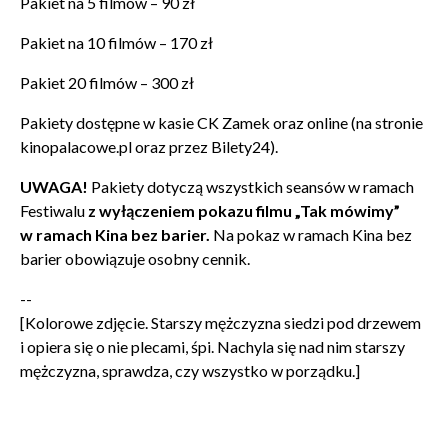
Zamkn
Pakiet na 5 filmów – 90 zł
Dołącz do newslettera
popup
Pakiet na 10 filmów – 170 zł
POTWIERDŹ ADRES EMAIL
Pakiet 20 filmów – 300 zł
Pakiety dostępne w kasie CK Zamek oraz online (na stronie
kinopalacowe.pl oraz przez Bilety24).
UWAGA!
Pakiety dotyczą wszystkich seansów w ramach
Festiwalu
z wyłączeniem pokazu filmu
„Tak mówimy”
Wyrażam zgodę na przetwarzanie danych osobowych
w celu skorzystania z usługi newsletter.
w ramach Kina bez barier
.
Na pokaz w ramach Kina bez
Administratorem danych osobowych jest Centrum
barier obowiązuje osobny cennik.
Kultury ZAMEK z siedzibą w Poznaniu. Zapoznałem/am
się z informacjami dotyczącymi przetwarzania danych
--
osobowych, które są zawarte w
Polityce prywatności
.
[Kolorowe zdjęcie. Starszy mężczyzna siedzi pod drzewem
i opiera się o nie plecami, śpi. Nachyla się nad nim starszy
mężczyzna, sprawdza, czy wszystko w porządku.]
WYŚLIJ