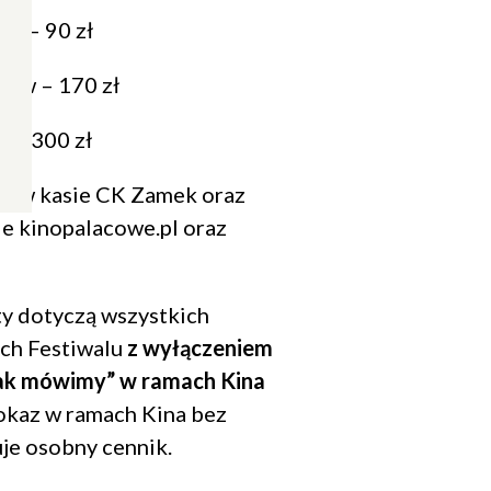
ów – 90 zł
lmów – 170 zł
w – 300 zł
ne w kasie CK Zamek oraz
ie kinopalacowe.pl oraz
y dotyczą wszystkich
ch Festiwalu
z wyłączeniem
ak mówimy” w ramach Kina
kaz w ramach Kina bez
je osobny cennik.