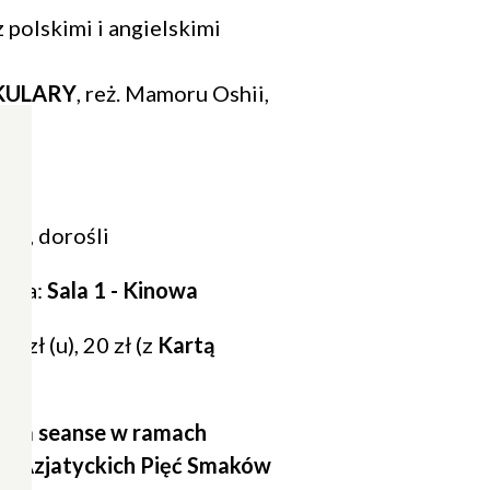
z polskimi i angielskimi
KULARY
, reż. Mamoru Oshii,
16’
ież, dorośli
enia:
Sala 1 - Kinowa
23 zł (u), 20 zł (z
Kartą
e na seanse w ramach
ów Azjatyckich Pięć Smaków