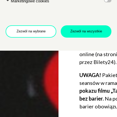
Marketingowe cookies
Pakiet na 5 film
Pakiet na 10 fi
Zezwól na wybrane
Zezwól na wszystkie
Pakiet 20 filmó
Pakiety dostęp
online (na stron
przez Bilety24).
UWAGA!
Pakiet
seansów w rama
pokazu filmu
„T
bez barier
.
Na po
barier obowiązu