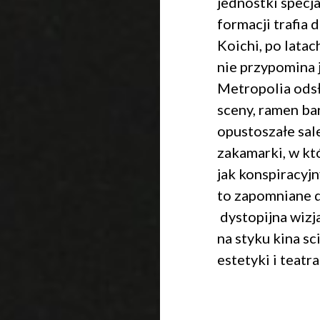
jednostki specj
formacji trafia 
Koichi, po latac
nie przypomina j
Metropolia odsł
sceny, ramen ba
opustoszałe sal
zakamarki, w k
jak konspiracyj
to zapomniane 
dystopijna wizj
na styku kina sc
estetyki i teatra