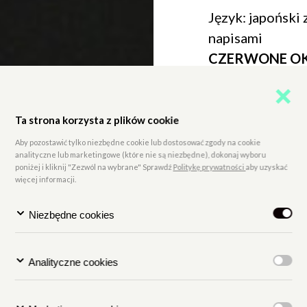
Język: japoński 
napisami
CZERWONE O
Japonia 1987, 1
--
Ta strona korzysta z plików cookie
Aby pozostawić tylko niezbędne cookie lub dostosować zgody na cookie
Dla kogo: młodz
analityczne lub marketingowe (które nie są niezbędne), dokonaj wyboru
poniżej i kliknij "Zezwól na wybrane" Sprawdź
Politykę prywatności
aby uzyskać
Miejsce wydarz
więcej informacji.
bilety: 25 zł (n), 
Niezbędne cookies
Kinomana
)
Analityczne cookies
Pakiety filmow
Festiwalu Film