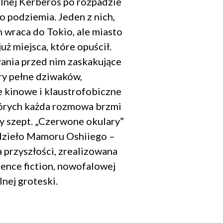
alnej Kerberos po rozpadzie
do podziemia. Jeden z nich,
h wraca do Tokio, ale miasto
uż miejsca, które opuścił.
ania przed nim zaskakujące
ry pełne dziwaków,
e kinowe i klaustrofobiczne
tórych każda rozmowa brzmi
ny szept. „Czerwone okulary”
dzieło Mamoru Oshiiego –
a przyszłości, zrealizowana
ience fiction, nowofalowej
lnej groteski.