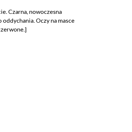
Zamknij
popup
ie. Czarna, nowoczesna
o oddychania. Oczy na masce
czerwone.]
letter.
niu.
e są zawarte