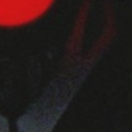
Wyrażam zgodę
Administrato
Zapoznałem/am
w
Polityce pr