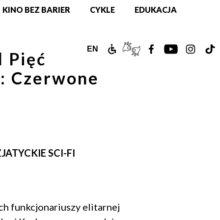
KINO BEZ BARIER
CYKLE
EDUKACJA
ZAMEK
TŁUMACZ
ZOBACZ
ZOBACZ
ZOBAC
Z
ENGLISH
EN
l Pięć
DLA
PJM
NASZ
NASZ
NASZ
N
VERSION
: Czerwone
NIEPEŁNOSPRAWNYCH
ONLINE
PROFIL
PROFIL
PROFIL
PR
NA
NA
NA
N
FACEBOOKU!
YOUTUBE!
INSTAG
T
ZJATYCKIE SCI-FI
ch funkcjonariuszy elitarnej