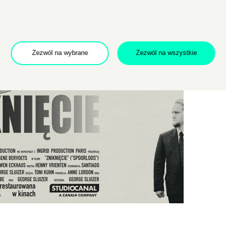
POTWIERDŹ ADRES EMAIL
Zezwól na wybrane
Zezwól na wszystkie
 na przetwarzanie danych osobowych w celu skorzystania z usługi news
rem danych osobowych jest Centrum Kultury ZAMEK z siedzibą w Pozna
 się z informacjami dotyczącymi przetwarzania danych osobowych, któr
ywatności
.
WYŚLIJ