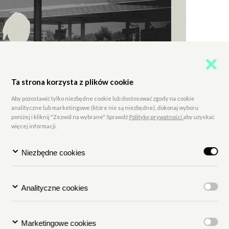
Ta strona korzysta z plików cookie
Aby pozostawić tylko niezbędne cookie lub dostosować zgody na cookie
analityczne lub marketingowe (które nie są niezbędne), dokonaj wyboru
poniżej i kliknij "Zezwól na wybrane" Sprawdź
Politykę prywatności
aby uzyskać
więcej informacji.
Niezbędne cookies
Analityczne cookies
Dołącz do newslettera
Marketingowe cookies