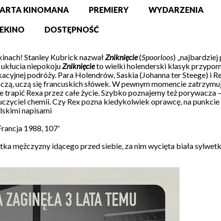
ARTA KINOMANA
PREMIERY
WYDARZENIA
EKINO
DOSTĘPNOŚĆ
 kinach! Stanley Kubrick nazwał
Zniknięcie
(
Spoorloos
) „najbardziej
 ukłucia niepokoju
Zniknięcie
to wielki holenderski klasyk przypo
kacyjnej podróży. Para Holendrów, Saskia (Johanna ter Steege) i R
czą, uczą się francuskich słówek. W pewnym momencie zatrzymują 
zie trapić Rexa przez całe życie. Szybko poznajemy też porywacza 
uczyciel chemii. Czy Rex pozna kiedykolwiek oprawcę, na punkcie
olskimi napisami
 Francja 1988, 107'
tka mężczyzny idącego przed siebie, za nim wycięta biała sylwetka 