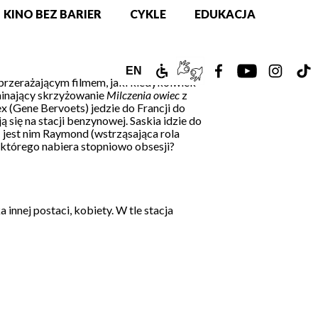
KINO BEZ BARIER
CYKLE
EDUKACJA
ZAMEK
TŁUMACZ
ZOBACZ
ZOBACZ
ZOBAC
Z
ENGLISH
EN
 przerażającym filmem, jaki kiedykolwiek
minający skrzyżowanie
Milczenia owiec
z
DLA
PJM
NASZ
NASZ
NASZ
N
VERSION
ex (Gene Bervoets) jedzie do Francji do
się na stacji benzynowej. Saskia idzie do
NIEPEŁNOSPRAWNYCH
ONLINE
PROFIL
PROFIL
PROFIL
PR
– jest nim Raymond (wstrząsająca rola
 którego nabiera stopniowo obsesji?
NA
NA
NA
N
FACEBOOKU!
YOUTUBE!
INSTAG
T
innej postaci, kobiety. W tle stacja