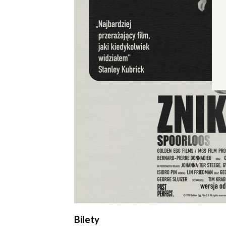
Wyrażam zgodę
Administrato
Zapoznałem/am
w
Polityce pr
Bilety