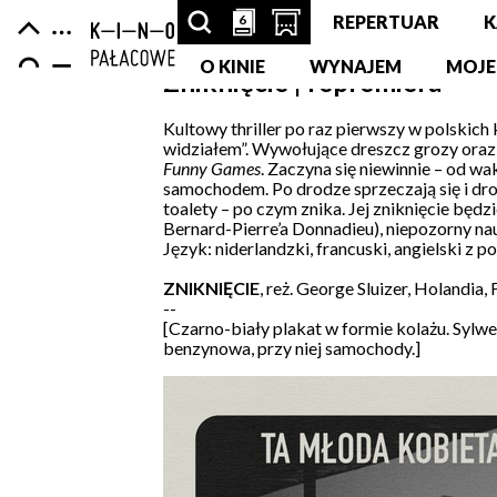
Centrum
-
Nawigacja
6
6
SZUKAJ
PRZESCROLLUJ
OTWÓRZ
REPERTUAR
K
strona
Kultury
główna
ARTYKUŁÓW,
O KINIE
DO
STRONĘ
WYNAJEM
MOJE
Zniknięcie | repremiera
Zamek
PODSTRON,
SEKCJI
Z
Kultowy thriller po raz pierwszy w polskich
widziałem”. Wywołujące dreszcz grozy oraz
WYDARZEŃ,
KALENDARZA
KUPNEM
Funny Games
. Zaczyna się niewinnie – od wa
samochodem. Po drodze sprzeczają się i dro
LUDZI,
WYDARZEŃ
BILETÓW
toalety – po czym znika. Jej zniknięcie będ
Bernard-Pierre’a Donnadieu), niepozorny na
PARTNERÓW
W
Język: niderlandzki, francuski, angielski z p
ZNIKNIĘCIE
, reż. George Sluizer, Holandia,
NOWEJ
--
[Czarno-biały plakat w formie kolażu. Sylwe
KARCIE
benzynowa, przy niej samochody.]