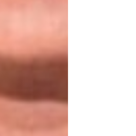
 na przetwarzanie danych osobowych w celu skorzystania z usługi news
rem danych osobowych jest Centrum Kultury ZAMEK z siedzibą w Pozna
 się z informacjami dotyczącymi przetwarzania danych osobowych, któr
ywatności
.
WYŚLIJ