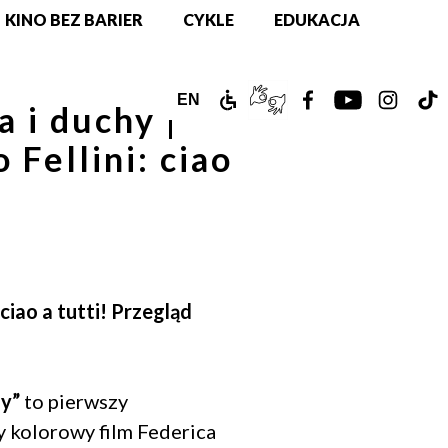
KINO BEZ BARIER
CYKLE
EDUKACJA
ZAMEK
TŁUMACZ
ZOBACZ
ZOBACZ
ZOBAC
Z
ENGLISH
EN
a i duchy |
DLA
PJM
NASZ
NASZ
NASZ
N
VERSION
 Fellini: ciao
NIEPEŁNOSPRAWNYCH
ONLINE
PROFIL
PROFIL
PROFIL
PR
NA
NA
NA
N
FACEBOOKU!
YOUTUBE!
INSTAG
T
 ciao a tutti! Przegląd
hy”
to pierwszy
 kolorowy film Federica