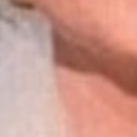
Wyrażam zgodę
Administrato
Zapoznałem/am
w
Polityce pr