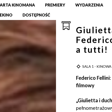
ARTA KINOMANA
PREMIERY
WYDARZENIA
EKINO
DOSTĘPNOŚĆ
Giuliett
Federico
a tutti!
TYP
SALA 1 - KINOWA
Federico Fellini:
filmowy
„Giulietta i duc
pełnometrażowy