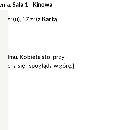
enia:
Sala 1 - Kinowa
19 zł (u), 17 zł (z
Kartą
 filmu. Kobieta stoi przy
iecha się i spogląda w górę.]