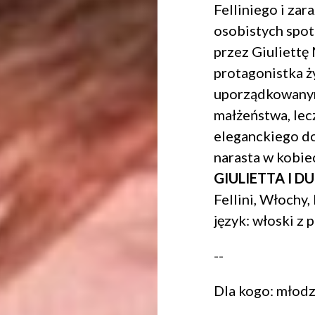
Felliniego i zar
osobistych spot
przez Giuliettę
protagonistka ż
uporządkowanym
małżeństwa, lec
eleganckiego d
narasta w kobie
GIULIETTA I D
Fellini, Włochy,
język: włoski z 
--
Dla kogo: młodz