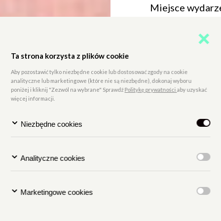
Miejsce wydarz
bilety: 22 zł (n), 
Kinomana
)
Ta strona korzysta z plików cookie
--
Aby pozostawić tylko niezbędne cookie lub dostosować zgody na cookie
analityczne lub marketingowe (które nie są niezbędne), dokonaj wyboru
poniżej i kliknij "Zezwól na wybrane" Sprawdź
Politykę prywatności
aby uzyskać
[Kolorowy kadr z
więcej informacji.
krzewie róż. Uśm
Niezbędne cookies
Analityczne cookies
Marketingowe cookies