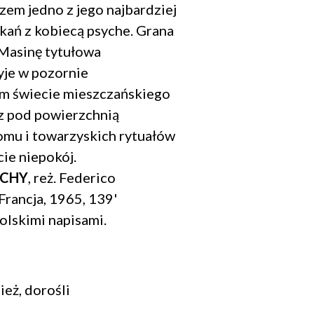
azem jedno z jego najbardziej
kań z kobiecą psyche. Grana
 Masinę tytułowa
yje w pozornie
 świecie mieszczańskiego
z pod powierzchnią
omu i towarzyskich rytuałów
cie niepokój.
UCHY
, reż. Federico
 Francja, 1965, 139'
polskimi napisami.
ież, dorośli