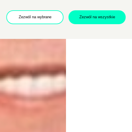
Zezwól na wybrane
Zezwól na wszystkie
Dołącz do newslettera
POTWIERDŹ ADRES EMAIL