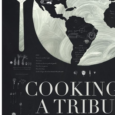
Zamkn
Dołącz do newslettera
popup
POTWIERDŹ ADRES EMAIL
Wyrażam zgodę na przetwarzanie danych osobowych
w celu skorzystania z usługi newsletter.
Administratorem danych osobowych jest Centrum
Kultury ZAMEK z siedzibą w Poznaniu. Zapoznałem/am
się z informacjami dotyczącymi przetwarzania danych
osobowych, które są zawarte w
Polityce prywatności
.
WYŚLIJ