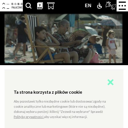
Centrum
-
Nawigacja
Otwór
9
9
SZUKAJ
PRZESCROLLUJ
OTWÓRZ
ZAMEK
TŁUMA
ENGLISH
EN
strona
zamkn
Kultury
główna
menu
ARTYKUŁÓW,
DO
STRONĘ
DLA
PJM
VERSION
Zamek
PODSTRON,
SEKCJI
Z
NIEPEŁNOS
ONLIN
WYDARZEŃ,
KALENDARZA
KUPNEM
LUDZI,
WYDARZEŃ
BILETÓW
PARTNERÓW
W
NOWEJ
Cinema Italia Oggi: Kochanie
KARCIE
Ta strona korzysta z plików cookie
Aby pozostawić tylko niezbędne cookie lub dostosować zgody na
cookie analityczne lub marketingowe (które nie są niezbędne),
TYP
SALA 1 - KINOWA
dokonaj wyboru poniżej i kliknij "Zezwól na wybrane" Sprawdź
Politykę prywatności
aby uzyskać więcej informacji.
Nico, chłopiec wychowany w świeckiej rodzinie,
w nowoczesnym, technologicznym świecie, zostaje