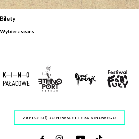
Bilety
Wybierz seans
ZAPISZ SIĘ DO NEWSLETTERA KINOWEGO
Odwiedź
Odwiedź
Odwiedź
Odwiedź