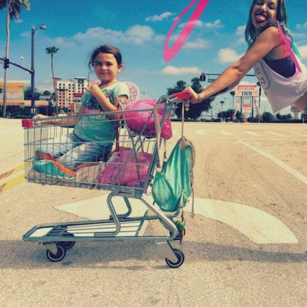
Wyrażam zgodę na przetwarzanie danych osobowych
w celu skorzystania z usługi newsletter.
Administratorem danych osobowych jest Centrum
Kultury ZAMEK z siedzibą w Poznaniu. Zapoznałem/am
się z informacjami dotyczącymi przetwarzania danych
osobowych, które są zawarte w
Polityce prywatności
.
WYŚLIJ