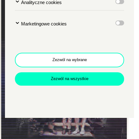
Analityczne cookies
Marketingowe cookies
Zezwól na wybrane
Zamkn
Dołącz do newslettera
popup
Zezwól na wszystkie
POTWIERDŹ ADRES EMAIL
Wyrażam zgodę na przetwarzanie danych osobowych
w celu skorzystania z usługi newsletter.