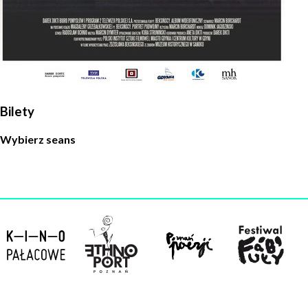
Administratorem danych osobowych jest Centrum
Kultury ZAMEK z siedzibą w Poznaniu. Zapoznałem/am
się z informacjami dotyczącymi przetwarzania danych
osobowych, które są zawarte w
Polityce prywatności
.
WYŚLIJ
Bilety
Wybierz seans