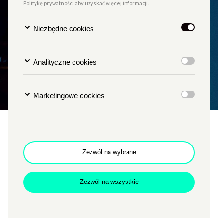
Politykę prywatności
aby uzyskać więcej informacji.
Niezbędne cookies
Analityczne cookies
Marketingowe cookies
Lady M.
Zezwól na wybrane
Zezwól na wszystkie
TYP
KINO PAŁACOWE
Oparta na powieści Nikołaja Leskowa „Powiatowa Lady
Makbet”, historia młodej kobiety, która żyjąc w świecie