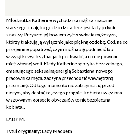
zdominowanym przez rodzaj męski, zostaje wydana za
mężczyznę w podeszłym wieku wbrew swojej woli.
Młodziutka Katherine wychodzi za mąż za znacznie
starszego i majętnego dziedzica, lecz jest lady jedynie
z nazwy. Przyszło jej bowiem żyć w świecie mężczyzn,
którzy traktują ją wyłącznie jako piękną ozdobę. Coś, na co
przyjemnie popatrzeć, czym można się podniecić lub
w wyjątkowych sytuacjach pochwalić, a co nie powinno
mieć własnej woli. Kiedy Katherine spotyka bezczelnego,
emanującego seksualną energią Sebastiana, nowego
pracownika męża, zaczyna przechodzić wewnętrzną
przemianę. Od tego momentu nie zatrzyma się przed
niczym, aby dostać to, czego pragnie. Kobieta uwięziona
w sztywnym gorsecie obyczajów to niebezpieczna
kobieta...
Zamkn
Dołącz do newslettera
popup
LADY M.
POTWIERDŹ ADRES EMAIL
Tytuł oryginalny: Lady Macbeth