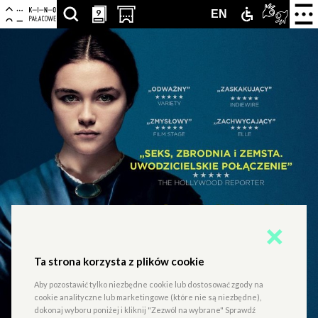
Centrum
-
Nawigacja
Otwór
9
9
SZUKAJ
PRZESCROLLUJ
OTWÓRZ
ZAMEK
TŁUMA
ENGLISH
EN
strona
zamkn
Kultury
główna
menu
ARTYKUŁÓW,
DO
STRONĘ
DLA
PJM
VERSION
Zamek
PODSTRON,
SEKCJI
Z
NIEPEŁNOS
ONLIN
WYDARZEŃ,
KALENDARZA
KUPNEM
LUDZI,
WYDARZEŃ
BILETÓW
PARTNERÓW
W
NOWEJ
KARCIE
Ta strona korzysta z plików cookie
Aby pozostawić tylko niezbędne cookie lub dostosować zgody na
cookie analityczne lub marketingowe (które nie są niezbędne),
dokonaj wyboru poniżej i kliknij "Zezwól na wybrane" Sprawdź