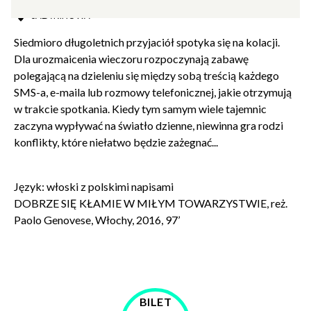
MIEJSCE
SALA KINOWA
Siedmioro długoletnich przyjaciół spotyka się na kolacji.
Dla urozmaicenia wieczoru rozpoczynają zabawę
polegającą na dzieleniu się między sobą treścią każdego
SMS-a, e-maila lub rozmowy telefonicznej, jakie otrzymują
w trakcie spotkania. Kiedy tym samym wiele tajemnic
zaczyna wypływać na światło dzienne, niewinna gra rodzi
konflikty, które niełatwo będzie zażegnać...
Zamkn
Dołącz do newslettera
popup
Język: włoski z polskimi napisami
DOBRZE SIĘ KŁAMIE W MIŁYM TOWARZYSTWIE, reż.
POTWIERDŹ ADRES EMAIL
Paolo Genovese, Włochy, 2016, 97’
BILET
Wyrażam zgodę na przetwarzanie danych osobowych