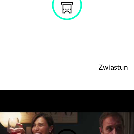
w celu skorzystania z usługi newsletter.
Kup
Administratorem danych osobowych jest Centrum
bilet
Kultury ZAMEK z siedzibą w Poznaniu. Zapoznałem/am
się z informacjami dotyczącymi przetwarzania danych
osobowych, które są zawarte w
Polityce prywatności
.
WYŚLIJ
Zwiastun