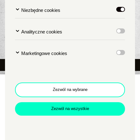
Niezbędne cookies
Analityczne cookies
Marketingowe cookies
Włoskie wakacje na ekranie:
Zezwól na wybrane
Dobrze się kłamie w miłym
towarzystwie
Zezwól na wszystkie
TYP
KINO PAŁACOWE