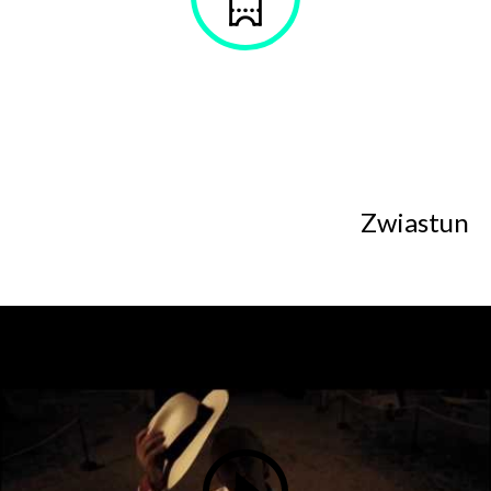
w celu skorzystania z usługi newsletter.
bilet
Administratorem danych osobowych jest Centrum
Kultury ZAMEK z siedzibą w Poznaniu. Zapoznałem/am
się z informacjami dotyczącymi przetwarzania danych
osobowych, które są zawarte w
Polityce prywatności
.
WYŚLIJ
Zwiastun