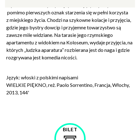
Jep Gamberdella – przystojny, czarujący mężczyzna –
pomimo pierwszych oznak starzenia się w pełni korzysta
z miejskiego życia. Chodzi na szykowne kolacje i przyjęcia,
gdzie jego bystry dowcip i przyjemne towarzystwo są
zawsze mile widziane. Na tarasie jego rzymskiego
apartamentu z widokiem na Koloseum, wydaje przyjęcia, na
których „ludzka aparatura” rozbierana jest do naga i gdzie
rozgrywana jest komedia nicości.
Zamkn
Dołącz do newslettera
popup
Język: włoski z polskimi napisami
WIELKIE PIĘKNO, reż. Paolo Sorrentino, Francja, Włochy,
POTWIERDŹ ADRES EMAIL
2013, 144'
BILET
Wyrażam zgodę na przetwarzanie danych osobowych
Kup