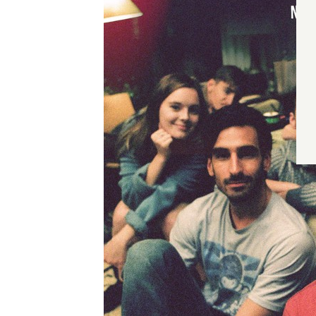
Wyrażam zgodę
Administrato
Zapoznałem/am
w
Polityce pr