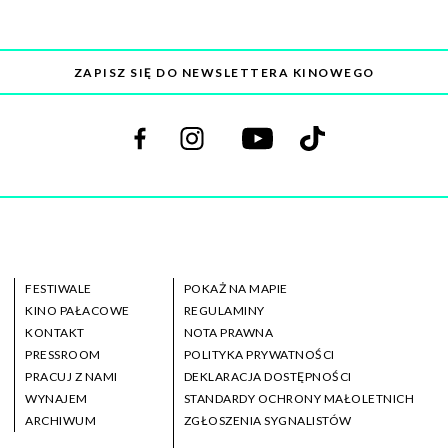
ZAPISZ SIĘ DO NEWSLETTERA KINOWEGO
Odwiedź
Odwiedź
Odwiedź
Odwiedź
nas
nas
nas
nas
na
na
na
na
facebooku
instagramie
youtube
tiktoku
FESTIWALE
POKAŻ NA MAPIE
KINO PAŁACOWE
REGULAMINY
KONTAKT
NOTA PRAWNA
PRESSROOM
POLITYKA PRYWATNOŚCI
PRACUJ Z NAMI
DEKLARACJA DOSTĘPNOŚCI
WYNAJEM
STANDARDY OCHRONY MAŁOLETNICH
ARCHIWUM
ZGŁOSZENIA SYGNALISTÓW