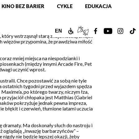
KINO BEZ BARIER
CYKLE
EDUKACJA
ZAMEK
TŁUMACZ
ZOBACZ
ZOBACZ
ZOBAC
Z
ENGLISH
EN
, który wstrząsnął starą znajomością, zmącił
ich więzów przypomina, że prawdziwa miłość
DLA
PJM
NASZ
NASZ
NASZ
N
VERSION
NIEPEŁNOSPRAWNYCH
ONLINE
PROFIL
PROFIL
PROFIL
PR
oraz mniej miejsca na niespodzianki i
piosenkach (między innymi Arcade Fire, Pet
NA
NA
NA
N
dwagi uczynić wprost.
stralii. Chce pozostawić za sobą nie tyle
FACEBOOKU!
YOUTUBE!
INSTAG
T
lka ostatnich tygodni przed wyjazdem spędza
go Maxime’a, po którego twarzy, niczym łza,
 przyjaciół chłopaka jest Matthias (Gabriel
łopaków pokrzyżuje jednak pewna impreza,
e błękit i czerwień, tłumione latami uczucia
nę dramaty. Ma doskonały słuch do nastroju i
 już oglądają „Inwazję barbarzyńców” –
nigdy nie będzie lepszej okazji, żeby