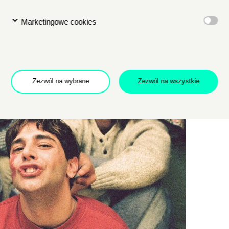
Marketingowe cookies
Dołącz do newslettera
POTWIERDŹ ADRES EMAIL
Zezwól na wybrane
Zezwól na wszystkie
 na przetwarzanie danych osobowych w celu skorzystania z usługi news
rem danych osobowych jest Centrum Kultury ZAMEK z siedzibą w Pozna
 się z informacjami dotyczącymi przetwarzania danych osobowych, któr
ywatności
.
WYŚLIJ