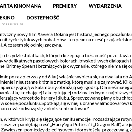
ARTA KINOMANA
PREMIERY
WYDARZENIA
EKINO
DOSTĘPNOŚĆ
remiera
ntyczny nowy film Xaviera Dolana jest historią jednego pocałunku
nił życie tytułowych bohaterów. Ten pean na cześć przyjacielsk
. A czasem się od niej zaczyna.
ą o trzydziestolatkach, których krzepnąca tożsamość pozostawia c
 w delikatnych pastelowych kolorach, błyskotliwych dialogach i 
, Britney Spears) brzmiących jak wyznanie, którego nie ma się o
ie po raz pierwszy od 6 lat) właśnie wybiera się na dwa lata do Au
nienie i nieustanne kłótnie z matką, którą musi się zajmować. Ki
 papierosy, grają w kalambury, obrażają się i godzą. Dla nieśmiałe
miastkę kochającej i akceptującej rodziny. Jednym z najbliższych
ierzający wprost do kariery i ślubu. Sprecyzowane plany obu ch
 w scenie pocałunku. Spotkają się w niej, ubrane w almodovarowski
ohaterowie odważą się z nimi skonfrontować?
, w których kryją się sięgające zenitu emocje i rozsadzające ruty
 jeszcze pamiętają treść „Harry’ego Pottera” i „Dragon Ball”, ale
 Zawieszeni pomiędzy dzieciństwem i dorosłością, przeczuwają, że 