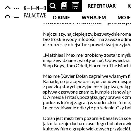
Centrum
-
Nawigacja
7
7
SZUKAJ
PRZESCROLLUJ
OTWÓRZ
REPERTUAR
K
strona
Kultury
główna
ARTYKUŁÓW,
O KINIE
DO
STRONĘ
WYNAJEM
MOJE
Matthias i Maxime - przedp
Zamek
PODSTRON,
SEKCJI
Z
Najczulszy, najcieplejszy, bezwstydnie roma
beztroskie wody młodości i na zawsze odmie
WYDARZEŃ,
KALENDARZA
KUPNEM
nie może się obejść bez prawdziwej przyjaźni
LUDZI,
WYDARZEŃ
BILETÓW
„Matthias i Maxime” zrobiony został z myśl
nieprzewidziane zwroty uczuć. Opowiedziany
PARTNERÓW
W
Shop Boys, Tom Odell, Florence+The Machine
Maxime (Xavier Dolan zagrał we własnym film
NOWEJ
Kanadę, co pracę w barze, uczuciowe niespeł
z paczką starych przyjaciół: piją piwo, palą
KARCIE
spływa czerwone znamię, kumple stanowią na
D’Almeida Fritas), początkujący prawnik zm
podczas której zagrają w studenckim filmie,
i nieoczekiwanie odkryte pożądanie. Czy b
Dolan jest mistrzem pozornie banalnych scen
jak nikt czuje ducha czasu. Jego bohaterowie
kultowy film o grupie wiekowych przyjaciół.