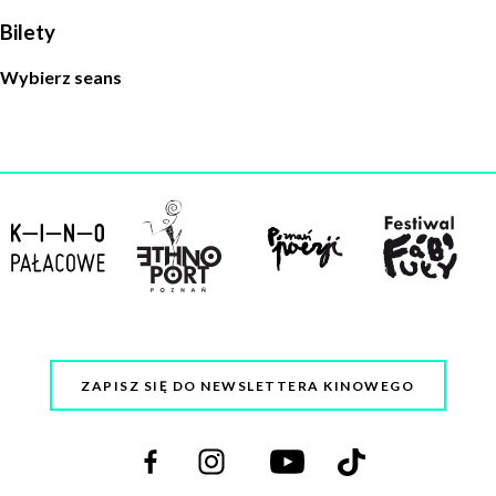
Bilety
Wybierz seans
ZAPISZ SIĘ DO NEWSLETTERA KINOWEGO
Odwiedź
Odwiedź
Odwiedź
Odwiedź
nas
nas
nas
nas
na
na
na
na