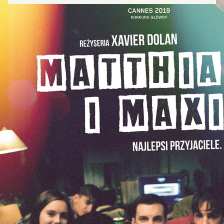
Zamkn
Dołącz do newslettera
popup
POTWIERDŹ ADRES EMAIL
Wyrażam zgodę na przetwarzanie danych osobowych
w celu skorzystania z usługi newsletter.
Administratorem danych osobowych jest Centrum
Kultury ZAMEK z siedzibą w Poznaniu. Zapoznałem/am
się z informacjami dotyczącymi przetwarzania danych