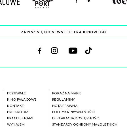
ZAPISZ SIĘ DO NEWSLETTERA KINOWEGO
Odwiedź
Odwiedź
Odwiedź
Odwiedź
nas
nas
nas
nas
na
na
na
na
facebooku
instagramie
youtube
tiktoku
FESTIWALE
POKAŻ NA MAPIE
KINO PAŁACOWE
REGULAMINY
KONTAKT
NOTA PRAWNA
PRESSROOM
POLITYKA PRYWATNOŚCI
PRACUJ Z NAMI
DEKLARACJA DOSTĘPNOŚCI
WYNAJEM
STANDARDY OCHRONY MAŁOLETNICH