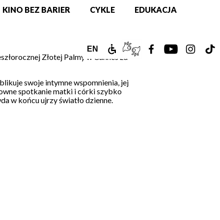
KINO BEZ BARIER
CYKLE
EDUKACJA
ZAMEK
TŁUMACZ
ZOBACZ
ZOBACZ
ZOBAC
Z
ENGLISH
EN
szłorocznej Złotej Palmy w Cannes za
DLA
PJM
NASZ
NASZ
NASZ
N
VERSION
blikuje swoje intymne wspomnienia, jej
NIEPEŁNOSPRAWNYCH
ONLINE
PROFIL
PROFIL
PROFIL
PR
owne spotkanie matki i córki szybko
wda w końcu ujrzy światło dzienne.
NA
NA
NA
N
FACEBOOKU!
YOUTUBE!
INSTAG
T