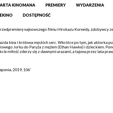
ARTA KINOMANA
PREMIERY
WYDARZENIA
EKINO
DOSTĘPNOŚĆ
rzedpremierę najnowszego filmu Hirokazu Koreedy, zdobywcy ze
azda kina i królowa męskich serc. Wkrótce po tym, jak aktorka pu
 Nowego Jorku do Paryża z mężem (Ethan Hawke) i dzieckiem. Pon
akcie miłość zderzy się z dawnymi urazami, a tajona przez lata pra
aponia, 2019, 106'