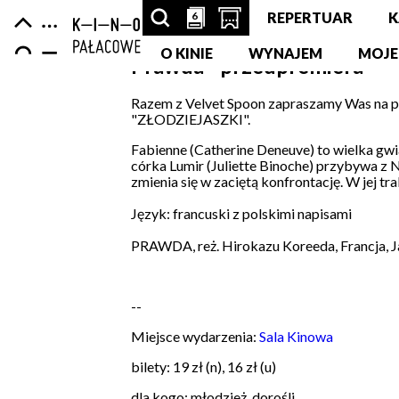
Centrum
-
Nawigacja
6
6
SZUKAJ
PRZESCROLLUJ
OTWÓRZ
REPERTUAR
K
strona
Kultury
główna
ARTYKUŁÓW,
O KINIE
DO
STRONĘ
WYNAJEM
MOJE
Prawda - przedpremiera
Zamek
PODSTRON,
SEKCJI
Z
Razem z Velvet Spoon zapraszamy Was na p
"ZŁODZIEJASZKI".
WYDARZEŃ,
KALENDARZA
KUPNEM
Fabienne (Catherine Deneuve) to wielka gwi
LUDZI,
WYDARZEŃ
BILETÓW
córka Lumir (Juliette Binoche) przybywa z
zmienia się w zaciętą konfrontację. W jej tr
PARTNERÓW
W
Język: francuski z polskimi napisami
NOWEJ
PRAWDA, reż. Hirokazu Koreeda, Francja, J
KARCIE
--
Miejsce wydarzenia:
Sala Kinowa
bilety: 19 zł (n), 16 zł (u)
dla kogo: młodzież, dorośli