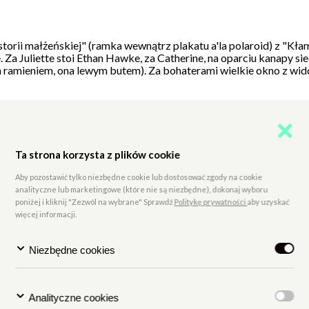
storii małżeńskiej" (ramka wewnątrz plakatu a'la polaroid) z "Kła
. Za Juliette stoi Ethan Hawke, za Catherine, na oparciu kanapy s
 ramieniem, ona lewym butem). Za bohaterami wielkie okno z wi
Ta strona korzysta z plików cookie
Aby pozostawić tylko niezbędne cookie lub dostosować zgody na cookie
analityczne lub marketingowe (które nie są niezbędne), dokonaj wyboru
poniżej i kliknij "Zezwól na wybrane" Sprawdź
Politykę prywatności
aby uzyskać
więcej informacji.
Niezbędne cookies
Analityczne cookies