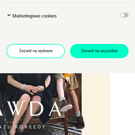
Marketingowe cookies
Dołącz do newslettera
POTWIERDŹ ADRES EMAIL
Zezwól na wybrane
Zezwól na wszystkie
 na przetwarzanie danych osobowych w celu skorzystania z usługi news
rem danych osobowych jest Centrum Kultury ZAMEK z siedzibą w Pozna
 się z informacjami dotyczącymi przetwarzania danych osobowych, któr
ywatności
.
WYŚLIJ