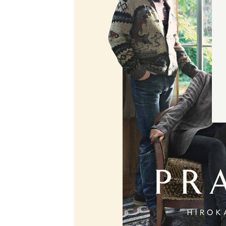
Wyrażam zgodę
Administrato
Zapoznałem/am
w
Polityce pr