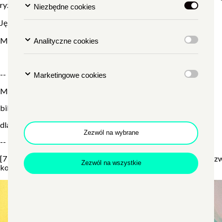
ryzykując wszystko, powiedzieć: „Kocham”.
Niezbędne cookies
Język: francuski z polskimi napisami
MATTHIAS I MAXIME, reż. Xavier Dolan, Kanada, 2019, 119'
Analityczne cookies
--
Marketingowe cookies
Miejsce wydarzenia:
Sala Kinowa
bilety: 12 zł
dla kogo: młodzież, dorośli
Zezwól na wybrane
--
[7 młodych ludzi siedzi na podłodze i pozuje do zdjęcia. Za ni
Zezwól na wszystkie
kolorach tęczy.]