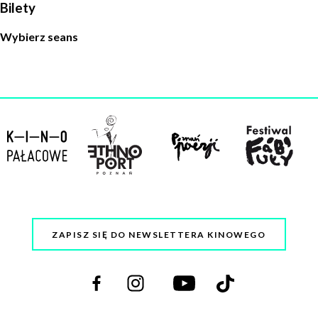
Bilety
Wybierz seans
ZAPISZ SIĘ DO NEWSLETTERA KINOWEGO
Odwiedź
Odwiedź
Odwiedź
Odwiedź
nas
nas
nas
nas
na
na
na
na
facebooku
instagramie
youtube
tiktoku