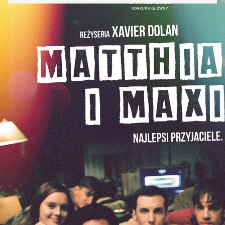
Zamkn
Dołącz do newslettera
popup
POTWIERDŹ ADRES EMAIL
Wyrażam zgodę na przetwarzanie danych osobowych
w celu skorzystania z usługi newsletter.
Administratorem danych osobowych jest Centrum
Kultury ZAMEK z siedzibą w Poznaniu. Zapoznałem/am
się z informacjami dotyczącymi przetwarzania danych
osobowych, które są zawarte w
Polityce prywatności
.