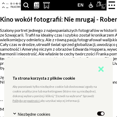
Centrum
-
Nawigacja
Otwór
10
10
SZUKAJ
PRZESCROLLUJ
OTWÓRZ
ZAMEK
TŁUMA
ENGLISH
EN
strona
zamkn
Kultury
główna
menu
ARTYKUŁÓW,
DO
STRONĘ
DLA
PJM
VERSION
Kino wokół fotografii: Nie mrugaj - Robe
Zamek
PODSTRON,
SEKCJI
Z
NIEPEŁNOS
ONLIN
Szalony portret jednego z najwspanialszych fotografów w histor
ze Szwajcarii. Trafił na idealny czas i szybko został kronikarzem A
WYDARZEŃ,
KALENDARZA
KUPNEM
wielkomiejscy odmieńcy. Ale z równą pasją fotografował walijsk
Cały czas w drodze, utrwalił świat sprzed globalizacji, uwodząco 
LUDZI,
WYDARZEŃ
BILETÓW
samotność i Amerykę niczym z obrazów Edwarda Hoppera, wywoła
harmonii i nieostrość. Ale właśnie te cechy twórczości Franka p
PARTNERÓW
W
teorii decydującego momentu Henriego Cartier-Bressona. Film jes
pracował (m.in. Velvet Underground, Bob Dylan, Jack Kerouac, Livi
bycia z ludźmi.
NOWEJ
Język: angielski z polskimi napisami
KARCIE
Ta strona korzysta z plików cookie
NIE MRUGAJ – ROBERT FRANK, reż. Laura Israel, Kanada, Francj
Aby pozostawić tylko niezbędne cookie lub dostosować zgody na
cookie analityczne lub marketingowe (które nie są niezbędne),
dokonaj wyboru poniżej i kliknij "Zezwól na wybrane" Sprawdź
--
Politykę prywatności
aby uzyskać więcej informacji.
Miejsce wydarzenia:
Sala Kinowa
Niezbędne cookies