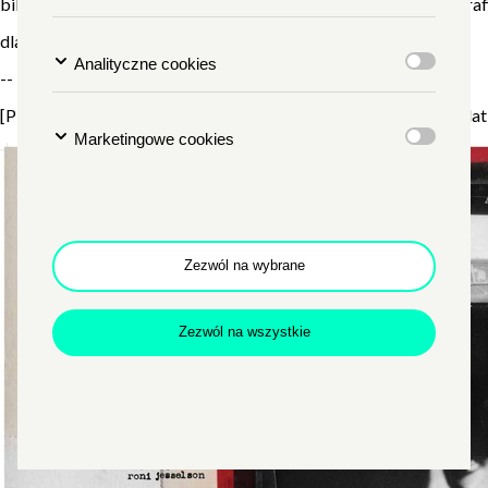
bilety:
12 zł /8 zł – dla uczestników Zamkowej Pracowni Fotogra
dla kogo: młodzież, dorośli
Analityczne cookies
--
[Plakat przedstawia czarno-białą kliszę fotograficzną, każda kla
Marketingowe cookies
Zezwól na wybrane
Zezwól na wszystkie