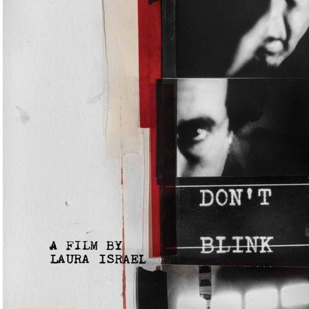
Zamkn
Dołącz do newslettera
popup
POTWIERDŹ ADRES EMAIL
Wyrażam zgodę na przetwarzanie danych osobowych
w celu skorzystania z usługi newsletter.
Administratorem danych osobowych jest Centrum
Kultury ZAMEK z siedzibą w Poznaniu. Zapoznałem/am
się z informacjami dotyczącymi przetwarzania danych
osobowych, które są zawarte w
Polityce prywatności
.
WYŚLIJ