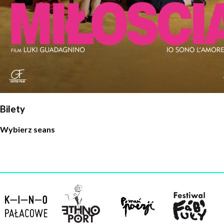
w celu skorzystania z usługi newsletter.
Administratorem danych osobowych jest Centrum
Kultury ZAMEK z siedzibą w Poznaniu. Zapoznałem/am
się z informacjami dotyczącymi przetwarzania danych
osobowych, które są zawarte w
Polityce prywatności
.
WYŚLIJ
Bilety
Wybierz seans