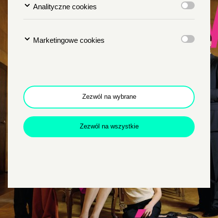
Analityczne cookies
Marketingowe cookies
Zezwól na wybrane
Zamkn
Dołącz do newslettera
popup
Zezwól na wszystkie
POTWIERDŹ ADRES EMAIL
Wyrażam zgodę na przetwarzanie danych osobowych