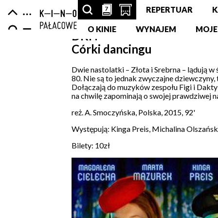
Centrum
-
Nawigacja
7
7
SZUKAJ
PRZESCROLLUJ
OTWÓRZ
REPERTUAR
K
strona
Kultury
główna
ARTYKUŁÓW,
O KINIE
DO
STRONĘ
WYNAJEM
MOJE
DKF:
Zamek
Córki dancingu
PODSTRON,
SEKCJI
Z
WYDARZEŃ,
KALENDARZA
KUPNEM
Dwie nastolatki – Złota i Srebrna – lądują
80. Nie są to jednak zwyczajne dziewczyny, t
Dołączają do muzyków zespołu Figi i Daktyle,
LUDZI,
WYDARZEŃ
BILETÓW
na chwilę zapominają o swojej prawdziwej na
PARTNERÓW
W
reż. A. Smoczyńska, Polska, 2015, 92'
NOWEJ
Występują:
Kinga Preis, Michalina Olszańs
Bilety: 10zł
KARCIE