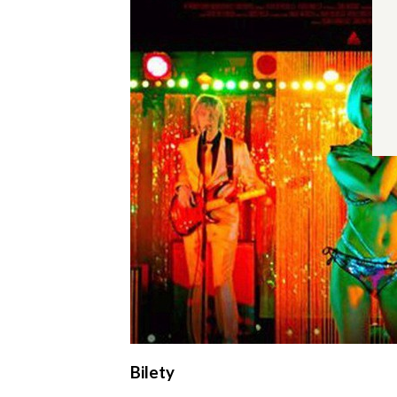
Wyrażam zgodę
Administrato
Zapoznałem/am
w
Polityce pr
Bilety