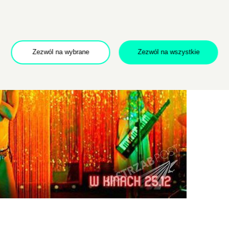
POTWIERDŹ ADRES EMAIL
Zezwól na wybrane
Zezwól na wszystkie
 na przetwarzanie danych osobowych w celu skorzystania z usługi news
rem danych osobowych jest Centrum Kultury ZAMEK z siedzibą w Pozna
 się z informacjami dotyczącymi przetwarzania danych osobowych, któr
ywatności
.
WYŚLIJ