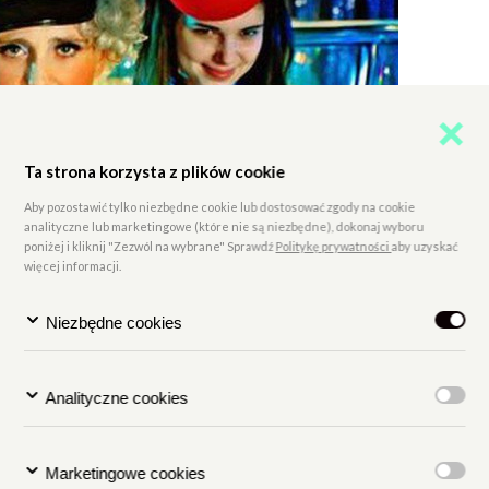
Ta strona korzysta z plików cookie
Aby pozostawić tylko niezbędne cookie lub dostosować zgody na cookie
analityczne lub marketingowe (które nie są niezbędne), dokonaj wyboru
poniżej i kliknij "Zezwól na wybrane" Sprawdź
Politykę prywatności
aby uzyskać
więcej informacji.
Niezbędne cookies
Analityczne cookies
Dołącz do newslettera
Marketingowe cookies