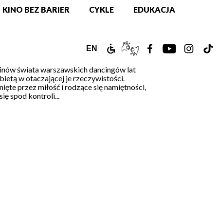
KINO BEZ BARIER
CYKLE
EDUKACJA
ZAMEK
TŁUMACZ
ZOBACZ
ZOBACZ
ZOBAC
Z
ENGLISH
EN
DLA
PJM
NASZ
NASZ
NASZ
N
VERSION
ekinów świata warszawskich dancingów lat
bietą w otaczającej je rzeczywistości.
nięte przez miłość i rodzące się namiętności,
NIEPEŁNOSPRAWNYCH
ONLINE
PROFIL
PROFIL
PROFIL
PR
ię spod kontroli...
NA
NA
NA
N
FACEBOOKU!
YOUTUBE!
INSTAG
T