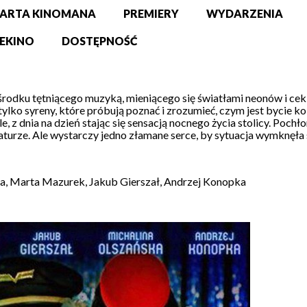
ARTA KINOMANA
PREMIERY
WYDARZENIA
EKINO
DOSTĘPNOŚĆ
 w środku tętniącego muzyką, mieniącego się światłami neonów i c
ylko syreny, które próbują poznać i zrozumieć, czym jest bycie ko
 z dnia na dzień stając się sensacją nocnego życia stolicy. Pochło
turze. Ale wystarczy jedno złamane serce, by sytuacja wymknęła s
ka, Marta Mazurek, Jakub Gierszał, Andrzej Konopka