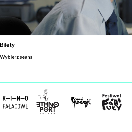
Administratorem danych osobowych jest Centrum
Kultury ZAMEK z siedzibą w Poznaniu. Zapoznałem/am
się z informacjami dotyczącymi przetwarzania danych
osobowych, które są zawarte w
Polityce prywatności
.
WYŚLIJ
Bilety
Wybierz seans