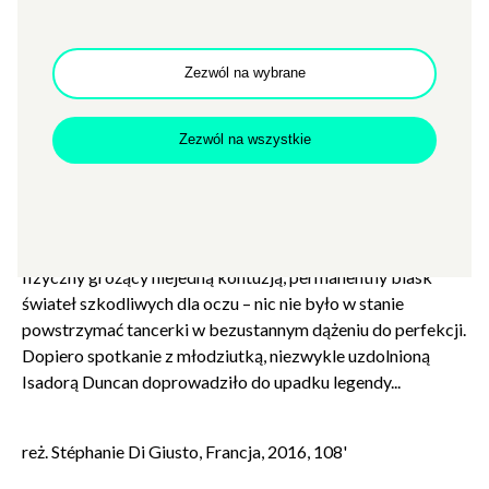
to, że ta dziewczynka w przyszłości zostanie gwiazdą
Opery Paryskiej i europejskich kabaretów czasu Belle
Epoque. Ukryta za metrami jedwabiu, z ramionami
Zezwól na wybrane
przedłużonymi o długie drewniane drążki, Loïe co wieczór
elektryzowała publiczność tańcem, który nazwano
Zezwól na wszystkie
serpentynowym. Fuller szybko stała się ikoną epoki,
symbolem pokolenia. Jej zawoalowane ruchy sceniczne,
okraszone grą świateł, miały przemożny wpływ na sztuki
plastyczne i nie tylko. Do stóp tancerki padali bracia
Lumière, Toulouse-Lautrec, Auguste Rodin. Wysiłek
fizyczny grożący niejedną kontuzją, permanentny blask
świateł szkodliwych dla oczu – nic nie było w stanie
powstrzymać tancerki w bezustannym dążeniu do perfekcji.
Dopiero spotkanie z młodziutką, niezwykle uzdolnioną
Isadorą Duncan doprowadziło do upadku legendy...
reż. Stéphanie Di Giusto, Francja, 2016, 108'