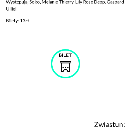
Występują:
Soko, Melanie Thierry, Lily Rose Depp, Gaspard
Ulliel
Bilety: 13zł
BILET
Kup
bilet
Zwiastun: