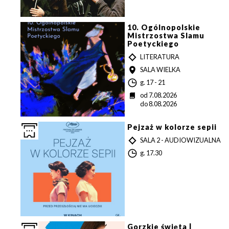
a
10. Ogólnopolskie
Mistrzostwa Slamu
Poetyckiego
T
LITERATURA
Y
MIEJSCE
SALA WIELKA
P
G
g. 17 - 21
o
D
od 7.08.2026
d
a
do 8.08.2026
z
t
i
a
n
Pejzaż w kolorze sepii
a
T
SALA 2 - AUDIOWIZUALNA
Y
G
g. 17.30
P
o
d
z
i
n
a
Gorzkie święta |