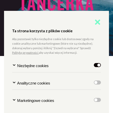
Ta strona korzysta z plików cookie
Aby pozostawić tylko niezbędne cookie lub dostosować zgody na
cookie analityczne lub marketingowe (które nie są niezbędne),
dokonaj wyboru poniżej i kliknij "Zezwól na wybrane" Sprawdź
Politykę prywatności
aby uzyskać więcej informacji.
Niezbędne cookies
Tancerka
Analityczne cookies
TYP
KINO PAŁACOWE
Marketingowe cookies
Kiedy Marie-Louise Fuller przyszła na świat na
amerykańskiej prowincji, absolutnie nic nie wskazywało na