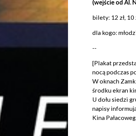
(wejście od Al. 
bilety
: 12 zł, 1
dla kogo: młodzi
--
[Plakat przeds
nocą podczas p
W oknach Zamku
środku ekran ki
U dołu siedzi g
napisy informuj
Kina Pałacoweg