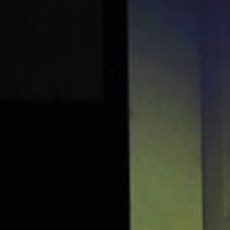
Wyrażam zgodę
Administrato
Zapoznałem/am
w
Polityce pr