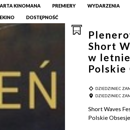
ARTA KINOMANA
PREMIERY
WYDARZENIA
EKINO
DOSTĘPNOŚĆ
Plenero
Short W
w letnie
Polskie
TYP
DZIEDZINIEC Z
MIEJSCE
DZIEDZINIEC Z
Short Waves Fest
Polskie Obsesj