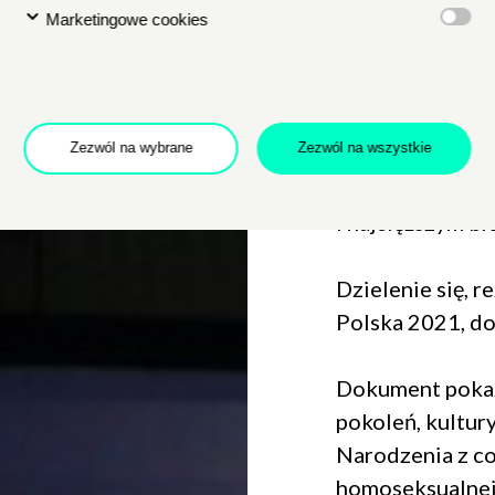
jezioro spędzić 
Marketingowe cookies
popołudnie. Ich w
wiadomo, gdzie k
a zaczyna drugie
Zezwól na wybrane
Zezwól na wszystkie
między byciem d
błogosławieńs
i najcięższym b
Dzielenie się, r
Polska 2021, d
Dokument pokaz
pokoleń, kultury
Narodzenia z c
homoseksualnej 