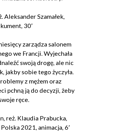
Zamknij
eż. Aleksander Szamałek,
popup
okument, 30’
miesięcy zarządza salonem
ego we Francji. Wyjechała
dnaleźć swoją drogę, ale nic
ak, jakby sobie tego życzyła.
letter.
niu.
problemy z mężem oraz
e są zawarte
ci pchną ją do decyzji, żeby
swoje ręce.
, reż. Klaudia Prabucka,
 Polska 2021, animacja, 6’