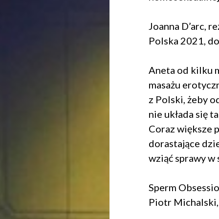
Dołącz do newslettera
Joanna D’arc, r
Polska 2021, d
POTWIERDŹ ADRES EMAIL
Aneta od kilku 
masażu erotyczn
z Polski, żeby o
nie układa się t
 na przetwarzanie danych osobowych w celu skorzystania z usługi news
rem danych osobowych jest Centrum Kultury ZAMEK z siedzibą w Pozna
Coraz większe 
 się z informacjami dotyczącymi przetwarzania danych osobowych, któr
dorastające dzie
ywatności
.
wziąć sprawy w 
WYŚLIJ
Sperm Obsession
Piotr Michalski,