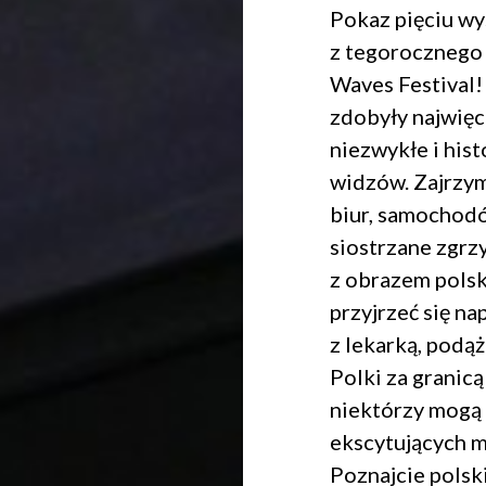
Pokaz pięciu w
z tegorocznego
Waves Festival!
zdobyły najwięce
niezwykłe i his
widzów. Zajrzym
biur, samochod
siostrzane zgrz
z obrazem polski
przyjrzeć się nap
z lekarką, podąż
Polki za granicą
niektórzy mogą 
ekscytujących m
Poznajcie polski