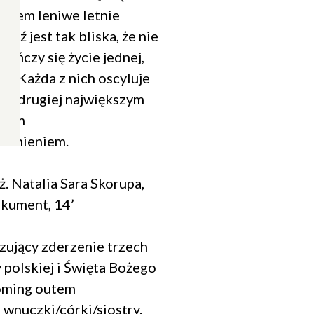
razem leniwe letnie
ięź jest tak bliska, że nie
ończy się życie jednej,
j... Każda z nich oscyluje
la drugiej największym
twem
rzemieniem.
eż. Natalia Sara Skorupa,
okument, 14’
ujący zderzenie trzech
 polskiej i Święta Bożego
oming outem
wnuczki/córki/siostry.