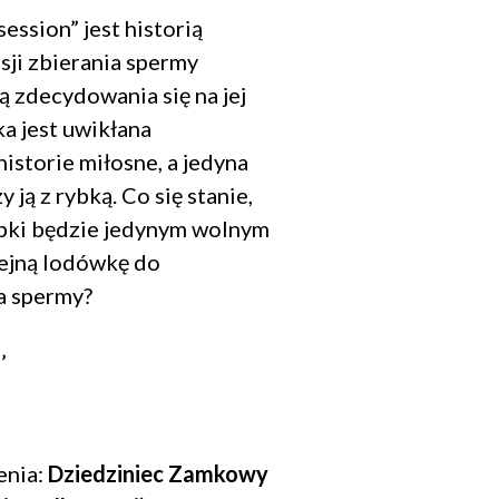
ession” jest historią
sji zbierania spermy
ą zdecydowania się na jej
ka jest uwikłana
istorie miłosne, a jedyna
zy ją z rybką. Co się stanie,
ybki będzie jedynym wolnym
ejną lodówkę do
a spermy?
’
enia:
Dziedziniec Zamkowy