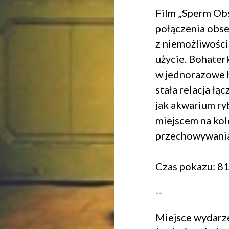
Film „Sperm Obs
połączenia obse
z niemożliwości
użycie. Bohater
w jednorazowe h
stała relacja łąc
jak akwarium r
miejscem na kol
przechowywani
Czas pokazu: 81
--
Miejsce wydarz