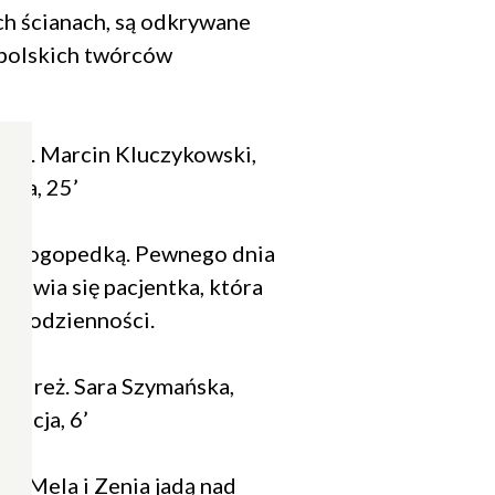
ch ścianach, są odkrywane
 polskich twórców
 reż. Marcin Kluczykowski,
uła, 25’
ną logopedką. Pewnego dnia
pojawia się pacjentka, która
ej codzienności.
za, reż. Sara Szymańska,
macja, 6’
zki Mela i Zenia jadą nad