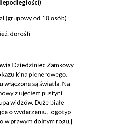
Niepodległości)
0 zł (grupowy od 10 osób)
eż, dorośli
tawia Dziedziniec Zamkowy
okazu kina plenerowego.
 włączone są światła. Na
nowy z ujęciem pustyni.
rupa widzów. Duże białe
ące o wydarzeniu, logotyp
o w prawym dolnym rogu.
]