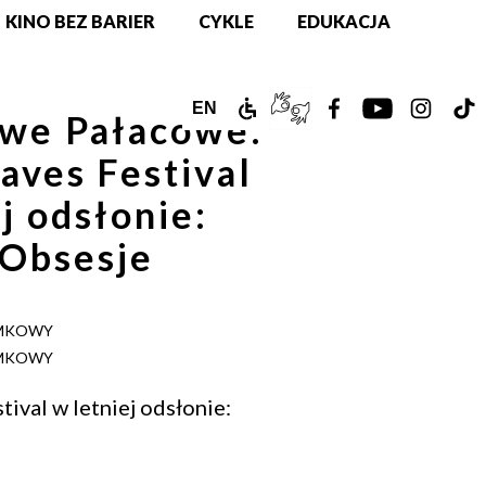
KINO BEZ BARIER
CYKLE
EDUKACJA
ZAMEK
TŁUMACZ
ZOBACZ
ZOBACZ
ZOBAC
Z
ENGLISH
EN
we Pałacowe:
DLA
PJM
NASZ
NASZ
NASZ
N
VERSION
aves Festival
NIEPEŁNOSPRAWNYCH
ONLINE
PROFIL
PROFIL
PROFIL
PR
j odsłonie:
NA
NA
NA
N
 Obsesje
FACEBOOKU!
YOUTUBE!
INSTAG
T
AMKOWY
AMKOWY
ival w letniej odsłonie:
e