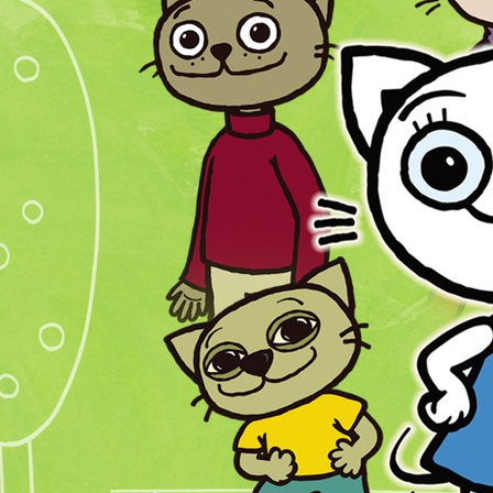
Zamkn
Dołącz do newslettera
popup
POTWIERDŹ ADRES EMAIL
Wyrażam zgodę na przetwarzanie danych osobowych
w celu skorzystania z usługi newsletter.
Administratorem danych osobowych jest Centrum
Kultury ZAMEK z siedzibą w Poznaniu. Zapoznałem/am
się z informacjami dotyczącymi przetwarzania danych
osobowych, które są zawarte w
Polityce prywatności
.