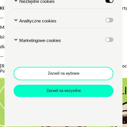
Niezbędne cookies
KICIA KOCIA MÓWI DZIEŃ DOBRY
, reż. Anna Błaszczyk, Mart
--
Analityczne cookies
Miejsce wydarzenia:
Sala Kinowa
bilety
: 15 zł
Marketingowe cookies
dla kogo: dzieci, młodzież, dorośli
--
[Rysowany plakat przedstawia białą, humanoidalną kotkę i jej koci
Pacek.]
Zezwól na wybrane
Zezwól na wszystkie