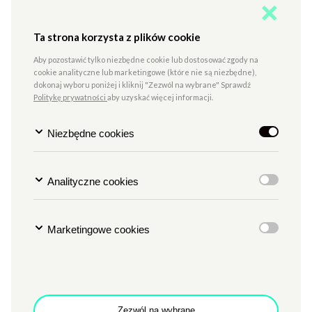
Anna Gruszka
Ta strona korzysta z plików cookie
press@ckzamek.pl
Aby pozostawić tylko niezbędne cookie lub dostosować zgody na
tel. +48 607609027
cookie analityczne lub marketingowe (które nie są niezbędne),
dokonaj wyboru poniżej i kliknij "Zezwól na wybrane" Sprawdź
Politykę prywatności
aby uzyskać więcej informacji.
AKREDYTACJE MEDIALNE
Niezbędne cookies
2026 | MEDIA
ACCREDITATION 2026
Analityczne cookies
Zgłoszenia dotyczące akredytacji na wydarzenia
organizowane w Centrum Kultury ZAMEK w Poznaniu
Marketingowe cookies
prosimy wysyłać na adres: press@ckzamek.pl
---------------------------------
Applications for accreditation for other events organized at
the ZAMEK Culture Center in Poznań should be sent to:
press@ckzamek.pl
Zezwól na wybrane