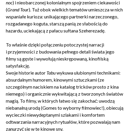
noc
) i nieobarczonej kolonialnym spojrzeniem ciekawości
(
Grand Tou
r). Tuż obok wielkich tematów umieszcza w nich
wspaniałe kurioza: unikającego partnerki narzeczonego,
rozgadanego koguta, starszą panią ze słabością do
hazardu, uciekającą z pałacu sułtana Szeherezadę.
To właśnie dzięki połączeniu potoczystej narracji
i przyjemności z budowania pełnego detali świata jego
filmy są gęste i wywołują nieskrępowaną, kinofilską
satysfakcję.
Swoje historie autor
Tabu
wykuwa ulubionymi technikami:
absurdalnym humorem, kinowymi sztuczkami (ze
szczególnym naciskiem na katalog tricków prosto z kina
niemego) i organicznie wykwitającą z tworzonych światów
magią. To filmy, w których łatwo się zakochać: uwodzą
niebanalną urodą (Gomes to wyborny filmowiec!), obiecują
wycieczki niewydeptanymi szlakami i komfortem
Zamkn
odtwarzania narracyjnych rytuałów, które pozwalają nam
Dołącz do newslettera
popup
zanurzyć się w te kinowe sny.