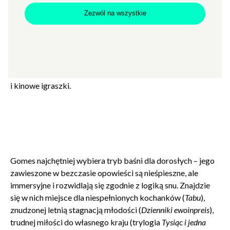
bycia i tworzenia.
Zezwól na wszystkie
Z okazji premiery nagrodzonego na festiwalu w Cannes
Grand Tour
zapraszamy na przegląd portugalskiego twórcy,
z którym odbędziemy zaiste Wielką Podróż – przez
opowieści tysiąca i jednej nocy, wizje romantycznej miłości
i kinowe igraszki.
Gomes najchętniej wybiera tryb baśni dla dorosłych – jego
zawieszone w bezczasie opowieści są nieśpieszne, ale
immersyjne i rozwidlają się zgodnie z logiką snu. Znajdzie
się w nich miejsce dla niespełnionych kochanków (
Tabu
),
znudzonej letnią stagnacją młodości (
Dzienniki ewoinpreis
),
trudnej miłości do własnego kraju (trylogia
Tysiąc i jedna