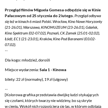
POTWIERDŹ ADRES EMAIL
Przegląd filmów Miguela Gomesa odbędzie się w Kinie
Pałacowym od 25 stycznia do 2 lutego.
Przegląd odbywa
się też w kinach 6 miast Polski. Wrocław, Kino Nowe Horyzonty
(21-26.01), Warszawa, KINOMUZEUM (23-26.01), Gdańsk,
Kino Spektrum (02-07.02), Poznań, CK Zamek (25.01-02.02),
Łódź, EC1 (21-23.01), Kraków, Kino Pod Baranami (03.02-
Wyrażam zgodę na przetwarzanie danych osobowych
07.02).
w celu skorzystania z usługi newsletter.
--
Administratorem danych osobowych jest Centrum
Kultury ZAMEK z siedzibą w Poznaniu. Zapoznałem/am
Dla kogo: młodzież, dorośli
się z informacjami dotyczącymi przetwarzania danych
osobowych, które są zawarte w
Polityce prywatności
.
Miejsce wydarzenia:
Sala 1 - Kinowa
bilety: 22 zł (normalny), 19 zł (ulgowy)
WYŚLIJ
--
[Kolorowa grafika przedstawia dwójkę ludzi stykających
się czołami, których twarzy nie widzimy, bo są skryte
w cieniu. Wokół nich rozpościera się las, w którym odbijają